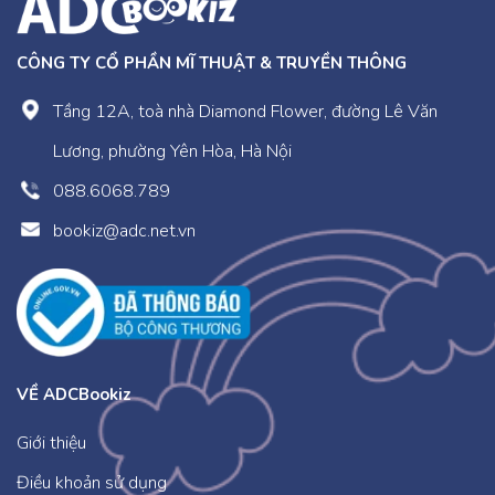
những bài học lí thú.
CÔNG TY CỔ PHẦN MĨ THUẬT & TRUYỀN THÔNG
Tầng 12A, toà nhà Diamond Flower, đường Lê Văn
Lương, phường Yên Hòa, Hà Nội
088.6068.789
bookiz@adc.net.vn
VỀ ADCBookiz
Giới thiệu
Điều khoản sử dụng