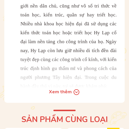
giới nền dân chủ, cũng như vô số tri thức về
toán học, kiến trúc, quân sự hay triết học.
Nhiều nhà khoa học hiện đại đã sử dụng các
kiến thức toán học hoặc triết học Hy Lạp cổ
đại làm nền tảng cho công trình của họ. Ngày
nay, Hy Lạp còn lưu giữ nhiều di tích đền đài
tuyệt đẹp cùng các công trình cổ kính, với kiến
trúc định hình gu thẩm mĩ và phong cách của
người phương Tây hiện đại. Trong cuộc du
hành đầy thú vị này, trẻ sẽ được khám phá:
Xem thêm
Sáu b
ả
n đồ lật mở cỡ lớn về Hy Lạp cổ đại.
Nh
ữ
ng c
ô
ng tr
ì
nh đẹp nhất và diện mạo của
SẢN PHẨM CÙNG LOẠI
chúng khi còn nguyên vẹn.