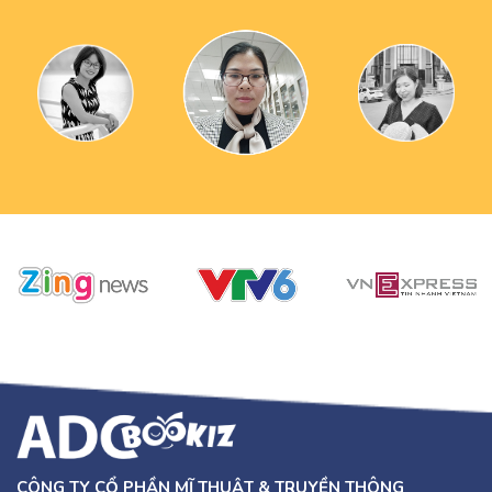
CÔNG TY CỔ PHẦN MĨ THUẬT & TRUYỀN THÔNG