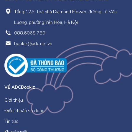
Tầng 12A, toà nhà Diamond Flower, đường Lê Văn
Lương, phường Yên Hòa, Hà Nội
088.6068.789
bookiz@adc.net.vn
VỀ ADCBookiz
Giới thiệu
Điều khoản sử dụng
Tin tức
Khuyến mãi