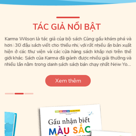
TÁC GIẢ NỔI BẬT
Lance G King là một nhà nghiên cứu giáo dục, một giáo viên
Karma Wilson là tác giả của bộ sách Cùng gấu khám phá và
và là diễn giả được săn đón trên thế giới. Ông cũng là tác giả
hơn 30 đầu sách viết cho thiếu nhi, với rất nhiều ấn bản xuất
của nhiều đầu sách viết về phương pháp học tập hiệu quả
hiện ở các thư viện và các cửa hàng sách khắp nơi trên thế
dành cho giáo viên, phụ huynh và học sinh, đặc biệt là cuốn
giới khác. Sách của Karma đã giành được nhiều giải thưởng và
"Thất bại tích cực" và là người sáng lập chương trình The Art
nhiều lần nằm trong danh sách sách bán chạy nhất New York
of Learning được triển khai tại 33 quốc gia.
Times.
Xem thêm
Xem thêm