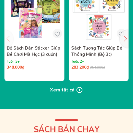
Bộ Sách Dán Sticker Giúp
Sách Tương Tác Giúp Bé
Bé Chơi Mà Học (3 cuốn)
Thông Minh (Bộ 3c)
Tuổi: 3+
Tuổi: 2+
348.000₫
283.200₫
354.000₫
Xem tất cả
SÁCH BÁN CHẠY