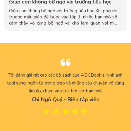
Giúp con không bỡ ngỡ với trường tiểu học
Giúp con không bỡ ngỡ với trường tiểu học Khi phải rời
trường mẫu giáo để bước vào lớp 1, nhiều bạn nhỏ sẽ
cảm thấy vô cùng bỡ ngỡ và khó làm quen với môi
trường hoàn toàn mới. Các bố mẹ cũng không khỏi lo
lắng suy nghĩ về cách giúp con sớm hòa nhập với
trường lớp và...
tối
Tôi đánh giá rất cao các bộ sách của ADCBookiz, hình ảnh
M
n
tươi sáng, ngôn từ trong trẻo và những câu chuyện vô cùng
t
bài
ấm áp, chạm vào trái tim các bạn nhỏ.
Chị Ngô Quý - Biên tập viên