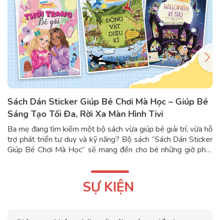
Sách Dán Sticker Giúp Bé Chơi Mà Học – Giúp Bé
Sáng Tạo Tối Đa, Rời Xa Màn Hình Tivi
Ba mẹ đang tìm kiếm một bộ sách vừa giúp bé giải trí, vừa hỗ
trợ phát triển tư duy và kỹ năng? Bộ sách “Sách Dán Sticker
Giúp Bé Chơi Mà Học” sẽ mang đến cho bé những giờ phút
khám phá đầy hứng khởi thông qua các hoạt động dán sticker
sinh động và hấp dẫn. Với những bối...
SỰ KIỆN