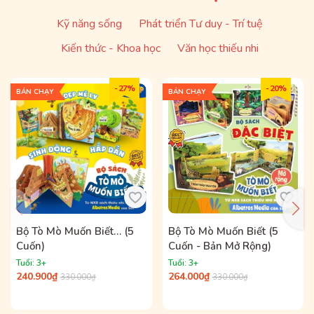
Kỹ năng sống
Phát triển Tư duy - Trí tuệ
Kiến thức - Khoa học
Văn học thiếu nhi
- 27%
- 20%
BÁN CHẠY
BÁN CHẠY
Bộ Tò Mò Muốn Biết… (5
Bộ Tò Mò Muốn Biết (5
Cuốn)
Cuốn - Bản Mở Rộng)
Tuổi: 3+
Tuổi: 3+
240.900₫
264.000₫
330.000₫
330.000₫