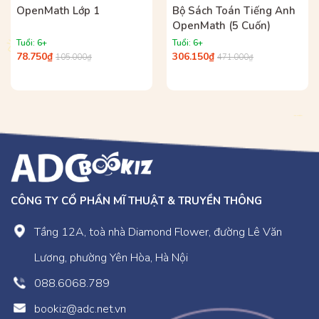
OpenMath Lớp 1
Bộ Sách Toán Tiếng Anh
OpenMath (5 Cuốn)
Tuổi: 6+
Tuổi: 6+
78.750₫
306.150₫
105.000₫
471.000₫
CÔNG TY CỔ PHẦN MĨ THUẬT & TRUYỀN THÔNG
Tầng 12A, toà nhà Diamond Flower, đường Lê Văn
Lương, phường Yên Hòa, Hà Nội
088.6068.789
bookiz@adc.net.vn