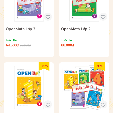
OpenMath Lớp 3
OpenMath Lớp 2
Tuổi: 8+
Tuổi: 7+
64.500₫
88.000₫
86.000₫
- 25%
- 35%
Hết hàng