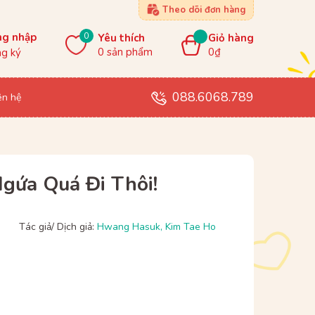
Theo dõi đơn hàng
0
ng nhập
Yêu thích
Giỏ hàng
0
sản phẩm
0₫
g ký
088.6068.789
ên hệ
Ngứa Quá Đi Thôi!
Tác giả/ Dịch giả:
Hwang Hasuk
,
Kim Tae Ho