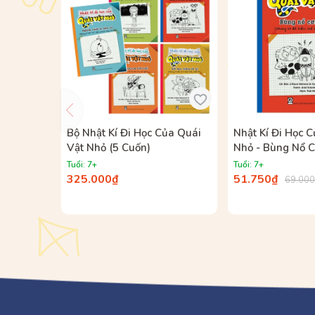
Bộ Nhật Kí Đi Học Của Quái
Nhật Kí Đi Học 
Vật Nhỏ (5 Cuốn)
Nhỏ - Bùng Nổ C
(Nhưng Tớ Đã K
Tuổi: 7+
Tuổi: 7+
Được, Siêu Chưa
325.000₫
51.750₫
69.00