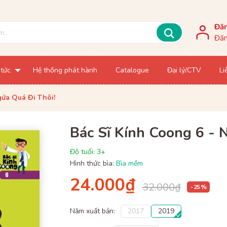
Đă
Đăn
 tức
Hệ thống phát hành
Catalogue
Đại lý/CTV
Li
gứa Quá Đi Thôi!
Bác Sĩ Kính Coong 6 - 
Độ tuổi: 3+
Hình thức bìa:
Bìa mềm
24.000₫
32.000₫
- 25 %
Năm xuất bản:
2017
2019