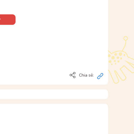
y
Chia sẻ: