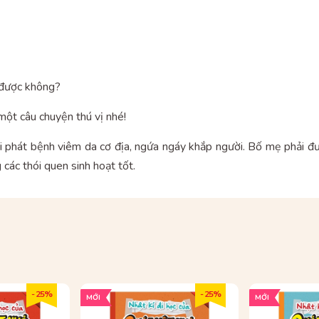
a được không?
 một câu chuyện thú vị nhé!
ị tái phát bệnh viêm da cơ địa, ngứa ngáy khắp người. Bố mẹ phải 
các thói quen sinh hoạt tốt.
I
- 25%
- 25%
MỚI
MỚI