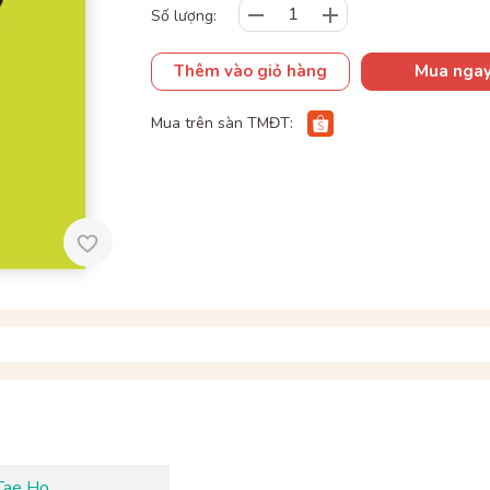
Số lượng:
Thêm vào giỏ hàng
Mua nga
Mua trên sàn TMĐT:
Tae Ho