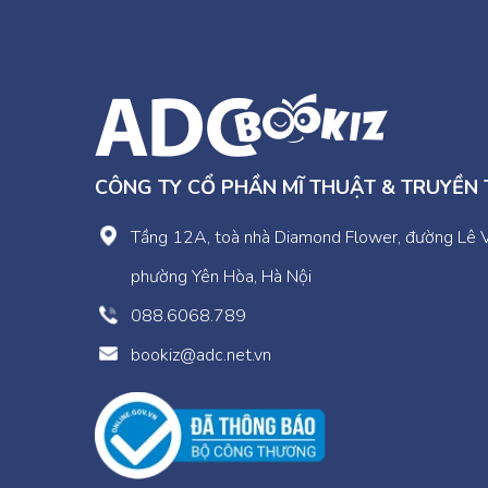
CÔNG TY CỔ PHẦN MĨ THUẬT & TRUYỀN
Tầng 12A, toà nhà Diamond Flower, đường Lê 
phường Yên Hòa, Hà Nội
088.6068.789
bookiz@adc.net.vn