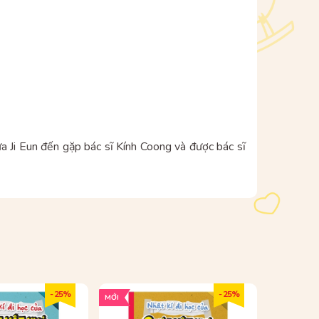
đưa Ji Eun đến gặp bác sĩ Kính Coong và được bác sĩ
- 25%
- 25%
MỚI
MỚI