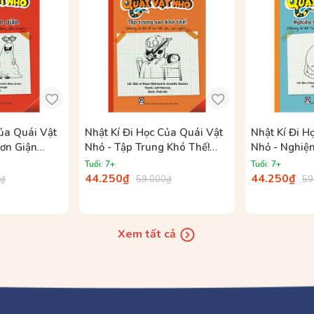
Của Quái Vật
Nhật Kí Đi Học Của Quái Vật
Nhật Kí Đi H
ơn Giận
Nhỏ - Tập Trung Khó Thế!
Nhỏ - Nghiện
iềm Chế
(Nhưng Tớ Đã Nỗ Lực Hết
Tử (Nhưng Tớ
Tuổi: 7+
Tuổi: 7+
?)
Sức, Cực Ngầu!)
Thành Công 
44.250₫
44.250₫
0₫
59.000₫
59
Xem tất cả