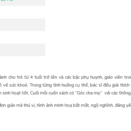
h cho trẻ từ 4 tuổi trở lên và các bậc phụ huynh, giáo viên tr
ỏ về sức khoẻ. Trong từng tình huống cụ thể, bác sĩ đều giải thí
n sinh hoạt tốt. Cuối mỗi cuốn sách có “Góc cha mẹ” với các thông
n giản mà thú vị, hình ảnh minh hoạ bắt mắt, ngộ nghĩnh, đáng yê