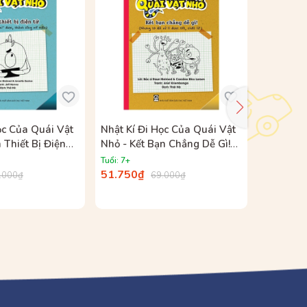
ọc Của Quái Vật
Nhật Kí Đi Học Của Quái Vật
Nhật Kí 
 Thiết Bị Điện
Nhỏ - Kết Bạn Chẳng Dễ Gì!
Nhỏ - Đứ
 Đã "Cai" Được,
(Nhưng Tớ Đã Xử Lí Được Tốt,
Ghê! (Nh
Tuổi: 7+
Tuổi: 7+
Mĩ Mãn)
Chất Lừ!)
Thắng, N
51.750₫
51.750₫
.000₫
69.000₫