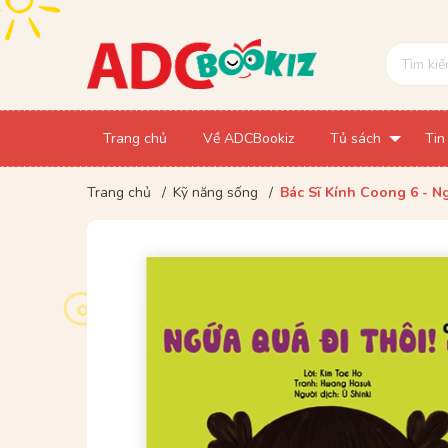
Trang chủ
Về ADCBookiz
Tủ sách
Tin
Trang chủ
/
Kỹ năng sống
/
Bác Sĩ Kính Coong 6 - N