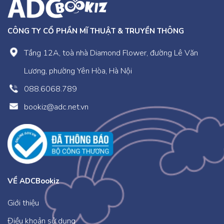
CÔNG TY CỔ PHẦN MĨ THUẬT & TRUYỀN THÔNG
Tầng 12A, toà nhà Diamond Flower, đường Lê Văn
Lương, phường Yên Hòa, Hà Nội
088.6068.789
bookiz@adc.net.vn
VỀ ADCBookiz
Giới thiệu
Điều khoản sử dụng