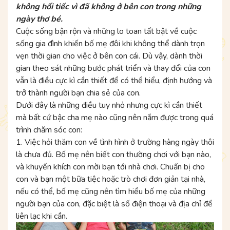
không hối tiếc vì đã không ở bên con trong những
ngày thơ bé.
Cuộc sống bận rộn và những lo toan tất bật về cuộc
sống gia đình khiến bố mẹ đôi khi không thể dành trọn
vẹn thời gian cho việc ở bên con cái. Dù vậy, dành thời
gian theo sát những bước phát triển và thay đổi của con
vẫn là điều cực kì cần thiết để có thể hiểu, định hướng và
trở thành người bạn chia sẻ của con.
Dưới đây là những điều tuy nhỏ nhưng cực kì cần thiết
mà bất cứ bậc cha mẹ nào cũng nên nắm được trong quá
trình chăm sóc con:
1. Việc hỏi thăm con về tình hình ở trường hàng ngày thôi
là chưa đủ. Bố mẹ nên biết con thường chơi với bạn nào,
và khuyến khích con mời bạn tới nhà chơi. Chuẩn bị cho
con và bạn một bữa tiệc hoặc trò chơi đơn giản tại nhà,
nếu có thể, bố mẹ cũng nên tìm hiểu bố mẹ của những
người bạn của con, đặc biệt là số điện thoại và địa chỉ để
liên lạc khi cần.