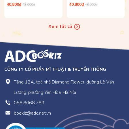
40.800₫
40.800₫
48.000₫
48.000₫
Xem tất cả
CÔNG TY CỔ PHẦN MĨ THUẬT & TRUYỀN THÔNG
Tầng 12A, toà nhà Diamond Flower, đường Lê Văn
Lương, phường Yên Hòa, Hà Nội
088.6068.789
bookiz@adc.net.vn