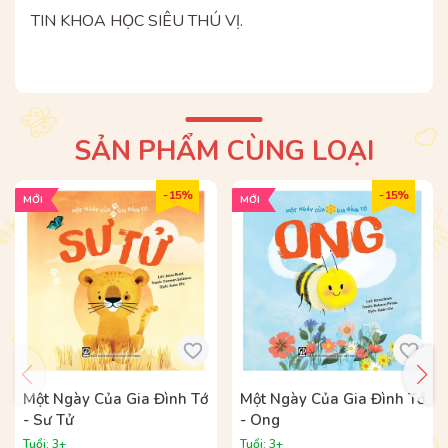
TIN KHOA HỌC SIÊU THÚ VỊ.
SẢN PHẨM CÙNG LOẠI
- 15%
- 15%
MỚI
MỚI
Một Ngày Của Gia Đình Tớ
Một Ngày Của Gia Đình Tớ
- Sư Tử
- Ong
Tuổi: 3+
Tuổi: 3+