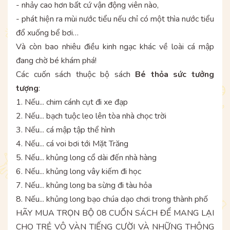
- nhảy cao hơn bất cứ vận động viên nào,
- phát hiện ra mùi nước tiểu nếu chỉ có một thìa nước tiểu
đổ xuống bể bơi…
Và còn bao nhiêu điều kinh ngạc khác về loài cá mập
đang chờ bé khám phá!
Các cuốn sách thuộc bộ sách
Bé thỏa sức tưởng
tượng
:
1. Nếu... chim cánh cụt đi xe đạp
2. Nếu... bạch tuộc leo lên tòa nhà chọc trời
3. Nếu... cá mập tập thể hình
4. Nếu... cá voi bơi tới Mặt Trăng
5. Nếu... khủng long cổ dài đến nhà hàng
6. Nếu... khủng long vây kiếm đi học
7. Nếu... khủng long ba sừng đi tàu hỏa
8. Nếu... khủng long bạo chúa dạo chơi trong thành phố
HÃY MUA TRỌN BỘ 08 CUỐN SÁCH ĐỂ MANG LẠI
CHO TRẺ VÔ VÀN TIẾNG CƯỜI VÀ NHỮNG THÔNG