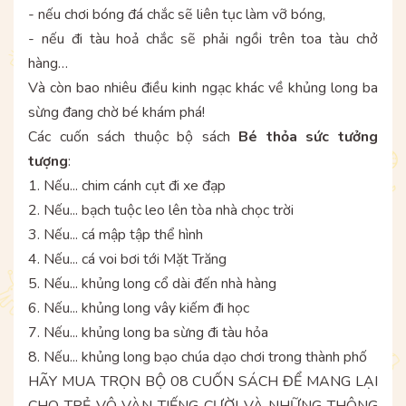
- nếu chơi bóng đá chắc sẽ liên tục làm vỡ bóng,
- nếu đi tàu hoả chắc sẽ phải ngồi trên toa tàu chở
hàng…
Và còn bao nhiêu điều kinh ngạc khác về khủng long ba
sừng đang chờ bé khám phá!
Các cuốn sách thuộc bộ sách
Bé thỏa sức tưởng
tượng
:
1. Nếu... chim cánh cụt đi xe đạp
2. Nếu... bạch tuộc leo lên tòa nhà chọc trời
3. Nếu... cá mập tập thể hình
4. Nếu... cá voi bơi tới Mặt Trăng
5. Nếu... khủng long cổ dài đến nhà hàng
6. Nếu... khủng long vây kiếm đi học
7. Nếu... khủng long ba sừng đi tàu hỏa
8. Nếu... khủng long bạo chúa dạo chơi trong thành phố
HÃY MUA TRỌN BỘ 08 CUỐN SÁCH ĐỂ MANG LẠI