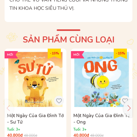
CHO TRẺ VÔ VÀN TIẾNG CƯỜI VÀ NHỮNG THÔNG
TIN KHOA HỌC SIÊU THÚ VỊ.
SẢN PHẨM CÙNG LOẠI
- 15%
- 15%
MỚI
MỚI
Một Ngày Của Gia Đình Tớ
Một Ngày Của Gia Đình Tớ
- Sư Tử
- Ong
Tuổi: 3+
Tuổi: 3+
40.800₫
40.800₫
48.000₫
48.000₫