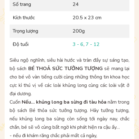
Số trang
24
Kích thước
20.5 x 23 cm
Trọng lượng
200g
Độ tuổi
3 - 6
,
7 - 12
Siêu ngộ nghĩnh, siêu hài hước và tràn đầy sự sáng tạo,
bộ sách
BÉ THOẢ SỨC TƯỞNG TƯỢNG
sẽ mang lại
cho bé vô vàn tiếng cười cùng những thông tin khoa học
cực kì thú vị về các loài khủng long cùng các loài vật ở
đại dương.
Cuốn
Nếu... khủng long ba sừng đi tàu hỏa
nằm trong
bộ sách Bé thỏa sức tưởng tượng. Hãy tưởng tượng,
nếu khủng long ba sừng còn sống tới ngày nay, chắc
chắn, bé sẽ vô cùng bất ngờ khi phát hiện ra cậu ấy…
- nếu đi khám răng chắc phải mất cả ngày,