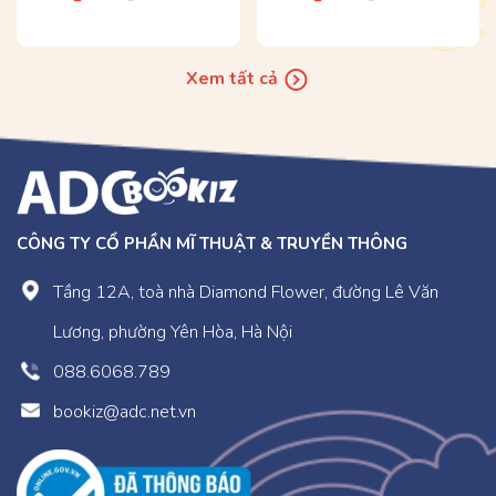
Xem tất cả
CÔNG TY CỔ PHẦN MĨ THUẬT & TRUYỀN THÔNG
Tầng 12A, toà nhà Diamond Flower, đường Lê Văn
Lương, phường Yên Hòa, Hà Nội
088.6068.789
bookiz@adc.net.vn