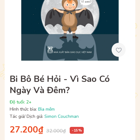
Bi Bô Bé Hỏi - Vì Sao Có
Ngày Và Đêm?
Độ tuổi: 2+
Hình thức bìa:
Bìa mềm
Tác giả/ Dịch giả:
Simon Couchman
27.200₫
32.000₫
- 15 %