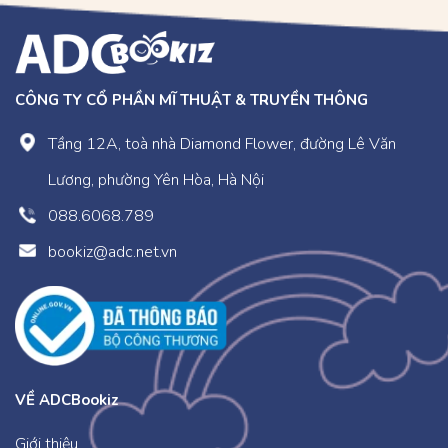
CÔNG TY CỔ PHẦN MĨ THUẬT & TRUYỀN THÔNG
Tầng 12A, toà nhà Diamond Flower, đường Lê Văn
Lương, phường Yên Hòa, Hà Nội
088.6068.789
bookiz@adc.net.vn
VỀ ADCBookiz
Giới thiệu