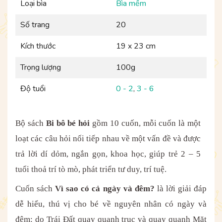
Loại bìa
Bìa mềm
Số trang
20
Kích thước
19 x 23 cm
Trọng lượng
100g
Độ tuổi
0 - 2
,
3 - 6
Bộ sách
Bi bô bé hỏi
gồm 10 cuốn, mỗi cuốn là một
loạt các câu hỏi nối tiếp nhau về một vấn đề và được
trả lời dí dỏm, ngắn gọn, khoa học, giúp trẻ 2 – 5
tuổi thoả trí tò mò, phát triển tư duy, trí tuệ.
Cuốn sách
Vì sao có cả ngày và đêm?
là lời giải đáp
dễ hiểu, thú vị cho bé về nguyên nhân có ngày và
đêm: do Trái Đất quay quanh trục và quay quanh Mặt