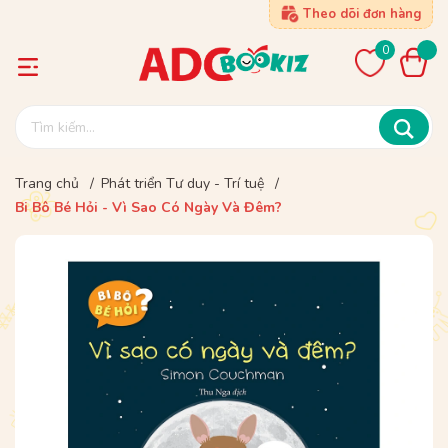
Theo dõi đơn hàng
0
Trang chủ
/
Phát triển Tư duy - Trí tuệ
/
Bi Bô Bé Hỏi - Vì Sao Có Ngày Và Đêm?