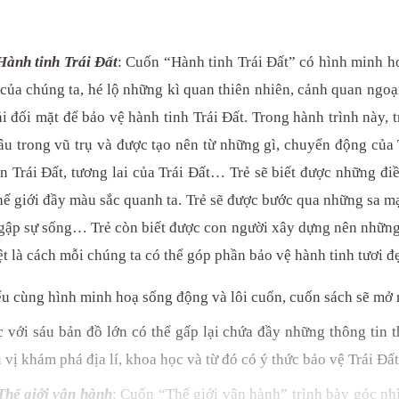
 Hành tinh Trái Đất
: Cuốn “Hành tinh Trái Đất” có hình minh h
ủa chúng ta, hé lộ những kì quan thiên nhiên, cảnh quan ngoạ
đối mặt để bảo vệ hành tinh Trái Đất. Trong hành trình này, tr
u trong vũ trụ và được tạo nên từ những gì, chuyển động của 
n Trái Đất, tương lai của Trái Đất… Trẻ sẽ biết được những điều
thế giới đầy màu sắc quanh ta. Trẻ sẽ được bước qua những sa m
gập sự sống… Trẻ còn biết được con người xây dựng nên những c
ệt là cách mỗi chúng ta có thể góp phần bảo vệ hành tinh tươi đ
iểu cùng hình minh hoạ sống động và lôi cuốn, cuốn sách sẽ mở r
c với sáu bản đồ lớn có thể gấp lại chứa đầy những thông tin t
vị khám phá địa lí, khoa học và từ đó có ý thức bảo vệ Trái Đất
 Thế giới vận hành
: Cuốn “Thế giới vận hành” trình bày góc nhì