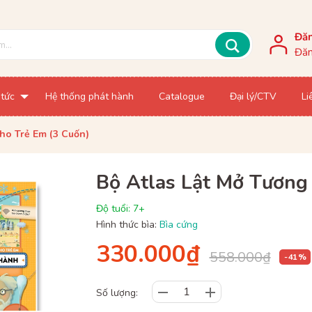
Đă
Đăn
 tức
Hệ thống phát hành
Catalogue
Đại lý/CTV
Li
ho Trẻ Em (3 Cuốn)
Bộ Atlas Lật Mở Tương
Độ tuổi: 7+
Hình thức bìa:
Bìa cứng
330.000₫
558.000₫
- 41 %
Số lượng: