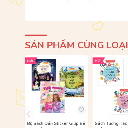
phi thường, đưa trẻ bước vào hành trình k
chúng cách xa nhau hàng nghìn dặm. Những 
hệ giữa các hiện tượng tự nhiên với nhau v
Trong hành trình đó, trẻ sẽ thấy được bức 
SẢN PHẨM CÙNG LOẠ
nhiên cho đến hoạt động nông nghiệp, côn
va-ni từ Madagascar và đường từ Nam Mỹ. N
MỚI
MỚI
liệu không thể thiếu để làm ra sô-cô-la. G
kudzu có nguồn gốc từ Nhật Bản đã lan t
khí nâng giúp chim và các vật thể nhẹ như 
nhựa do côn trùng tiết ra để bảo vệ ấu trùn
mưa Amazon giữ vai trò sống còn với khí h
Tr
ẻ
s
ẽ
theo ch
â
n c
á
c lo
à
i c
â
y quen thu
ộ
c n
các châu lục nhờ thương mại và hàng hải. S
Bộ Sách Dán Sticker Giúp Bé
Sách Tương Tác