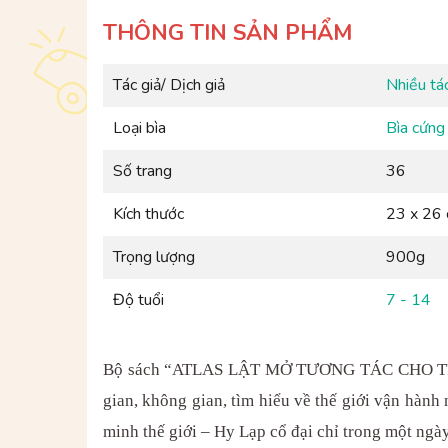
THÔNG TIN SẢN PHẨM
Tác giả/ Dịch giả
Nhiều tác
Loại bìa
Bìa cứng
Số trang
36
Kích thước
23 x 26
Trọng lượng
900g
Độ tuổi
7 - 14
Bộ sách “ATLAS LẬT MỞ TƯƠNG TÁC CHO TRẺ EM
gian, không gian, tìm hiểu về thế giới vận hành
minh thế giới – Hy Lạp cổ đại chỉ trong một ngày