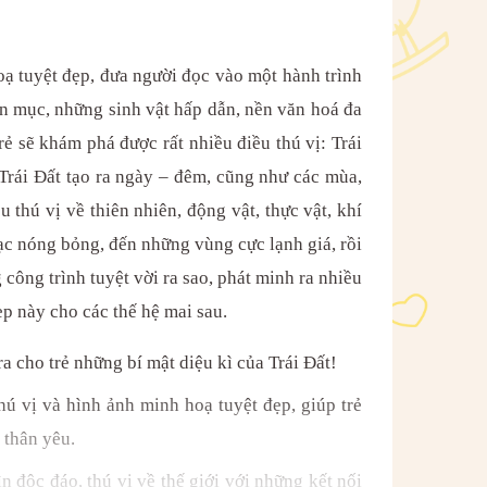
oạ tuyệt đẹp, đưa người đọc vào một hành trình
n mục, những sinh vật hấp dẫn, nền văn hoá đa
ẻ sẽ khám phá được rất nhiều điều thú vị: Trái
Trái Đất tạo ra ngày – đêm, cũng như các mùa,
 thú vị về thiên nhiên, động vật, thực vật, khí
ạc nóng bỏng, đến những vùng cực lạnh giá, rồi
ông trình tuyệt vời ra sao, phát minh ra nhiều
ẹp này cho các thế hệ mai sau.
a cho trẻ những bí mật diệu kì của Trái Đất!
hú vị và hình ảnh minh hoạ tuyệt đẹp, giúp trẻ
 thân yêu.
n độc đáo, thú vị về thế giới với những kết nối