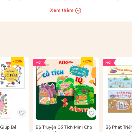
hám phá theo một cách thật sinh động và đặc biệt. Trẻ sẽ hiểu
Xem thêm
bản đồ lớn gấp gọn với hình minh hoạ sinh động sẽ dẫn dắt tr
à tìm hiểu những điều thú vị về sự gắn bó giữa con người với th
tranh toàn cảnh sống động về Trái Đất và sự sống, từ thực vật,
I
g nghiệp và tác động của con người, nơi mọi sự sống đều gắn
hờ có máy bay, hoa hồng từ châu Phi có thể tới tận châu Âu x
- 20%
- 20%
MỚI
MỚI
ạo trắng và trà thơm, hai món quen thuộc trên khắp thế giới, đề
ràn khắp vùng Đông Nam nước Mỹ. Dòng hải lưu Gulf Stream l
diều bay lên cao, lướt dài mà không tốn sức. Lớp vecni dùng ch
g. Trẻ sẽ hiểu vì sao chuối được hái khi còn xanh, dừa có thể tr
ậu, hay chỉ một thay đổi nhỏ của con người cũng có thể làm thi
hư chuối, dứa, khoai tây, lúa gạo, cà phê, ca cao… khám phá hà
ong song đó là câu chuyện về thực vật xâm lấn, sự mất cân bằng
 Giúp Bé
Bộ Truyện Cổ Tích Mini Cho
Bộ Phát Triể