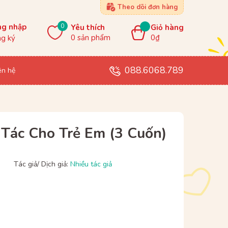
Theo dõi đơn hàng
0
ng nhập
Yêu thích
Giỏ hàng
0
sản phẩm
0₫
g ký
088.6068.789
ên hệ
 Tác Cho Trẻ Em (3 Cuốn)
Tác giả/ Dịch giả:
Nhiều tác giả