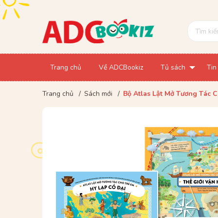
Trang chủ
Về ADCBookiz
Tủ sách
Tin
Trang chủ
/
Sách mới
/
Bộ Atlas Lật Mở Tương Tác C