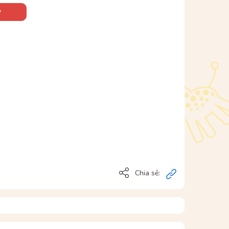
y
Chia sẻ: