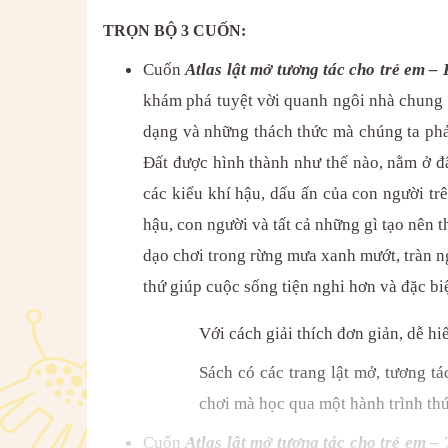
TRỌN BỘ 3 CUỐN:
Cuốn
Atlas lật mở tương tác cho trẻ em –
khám phá tuyệt vời quanh ngôi nhà chung c
dạng và những thách thức mà chúng ta phải 
Đất được hình thành như thế nào, nằm ở đâ
các kiểu khí hậu, dấu ấn của con người trê
hậu, con người và tất cả những gì tạo nên 
dạo chơi trong rừng mưa xanh mướt, tràn n
thứ giúp cuộc sống tiện nghi hơn và đặc bi
Với cách giải thích đơn giản, dễ h
Sách có các trang lật mở, tương tá
chơi mà học qua một hành trình thú 
Cuốn
Atlas lật mở tương tác cho trẻ em –