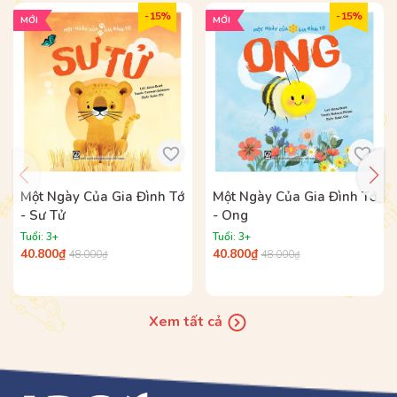
- 15%
- 15%
MỚI
MỚI
Cuốn
Bé khám phá khoa học qua truyện đồng
thoại – Động vật bí ẩn: Vòng đời của ếch
HÃY MUA TRỌN BỘ 4 CUỐN SÁCH ĐỂ TRẺ KHÁM PHÁ BÍ
ẨN CỦA THẾ GIỚI ĐỘNG VẬT.
Bộ sách được phát hành tại Hệ thống nhà sách
ADCBook và các nhà sách trên toàn quốc.
Một Ngày Của Gia Đình Tớ
Một Ngày Của Gia Đình Tớ
- Sư Tử
- Ong
Tuổi: 3+
Tuổi: 3+
40.800₫
40.800₫
48.000₫
48.000₫
Xem tất cả