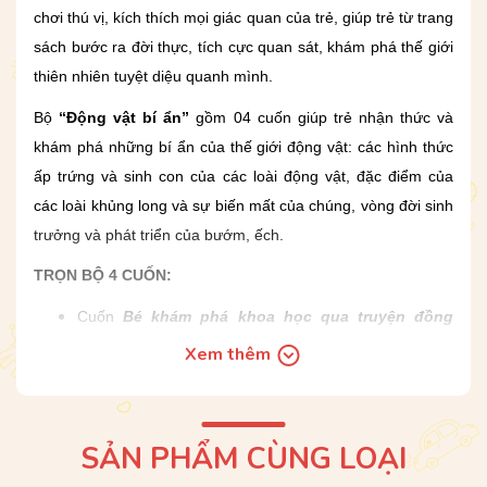
chơi thú vị, kích thích mọi giác quan của trẻ, giúp trẻ từ trang
sách bước ra đời thực, tích cực quan sát, khám phá thế giới
thiên nhiên tuyệt diệu quanh mình.
Bộ
“Động vật bí ẩn”
gồm 04 cuốn giúp trẻ nhận thức và
khám phá những bí ẩn của thế giới động vật: các hình thức
ấp trứng và sinh con của các loài động vật, đặc điểm của
các loài khủng long và sự biến mất của chúng, vòng đời sinh
trưởng và phát triển của bướm, ếch.
TRỌN BỘ 4 CUỐN:
Cuốn
Bé khám phá khoa học qua truyện đồng
thoại – Động vật bí ẩn: Con non sinh ra từ đâu?
Xem thêm
Cuốn
Bé khám phá khoa học qua truyện đồng
thoại – Động vật bí ẩn: Khủng long đi đâu rồi?
SẢN PHẨM CÙNG LOẠI
Cuốn
Bé khám phá khoa học qua truyện đồng
thoại – Động vật bí ẩn: Vòng đời của bướm