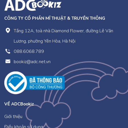
CÔNG TY CỔ PHẦN MĨ THUẬT & TRUYỀN THÔNG
Tầng 12A, toà nhà Diamond Flower, đường Lê Văn
Lương, phường Yên Hòa, Hà Nội
088.6068.789
bookiz@adc.net.vn
VỀ ADCBookiz
Giới thiệu
Điều khoản sử dụng