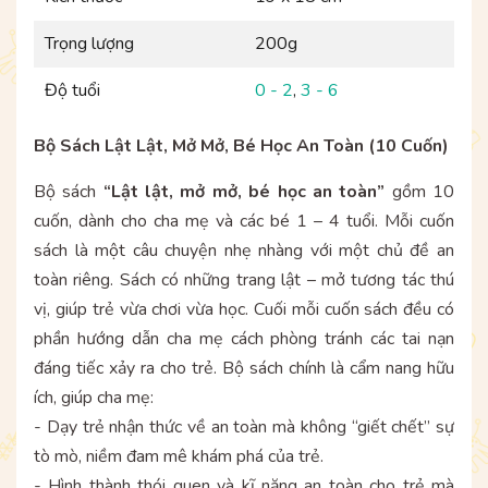
Trọng lượng
200g
Độ tuổi
0 - 2
,
3 - 6
Bộ Sách Lật Lật, Mở Mở, Bé Học An Toàn (10 Cuốn)
Bộ sách
“Lật lật, mở mở, bé học an toàn”
gồm 10
cuốn, dành cho cha mẹ và các bé 1 – 4 tuổi. Mỗi cuốn
sách là một câu chuyện nhẹ nhàng với một chủ đề an
toàn riêng. Sách có những trang lật – mở tương tác thú
vị, giúp trẻ vừa chơi vừa học. Cuối mỗi cuốn sách đều có
phần hướng dẫn cha mẹ cách phòng tránh các tai nạn
đáng tiếc xảy ra cho trẻ. Bộ sách chính là cẩm nang hữu
ích, giúp cha mẹ:
- Dạy trẻ nhận thức về an toàn mà không “giết chết” sự
tò mò, niềm đam mê khám phá của trẻ.
- Hình thành thói quen và kĩ năng an toàn cho trẻ mà