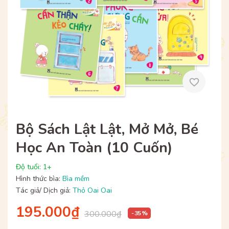
Bộ Sách Lật Lật, Mở Mở, Bé
Học An Toàn (10 Cuốn)
Độ tuổi: 1+
Hình thức bìa:
Bìa mềm
Tác giả/ Dịch giả:
Thỏ Oai Oai
195.000₫
300.000₫
- 35 %