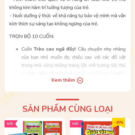
không kìm hãm trí tưởng tượng của trẻ.
- Nuôi dưỡng ý thức về khả năng tự bảo vệ mình mà vẫn
kích thích sự sáng tạo không ngừng của trẻ.
TRỌN BỘ 10 CUỐN:
Cuốn
Trèo cao ngã đấy!
: Câu chuyện nhẹ nhàng
của bạn nhỏ muốn đọ chiều cao với các đồ vật
trong nhà cùng những trang lật, mở tương tác thú
vị chắc chắn sẽ giúp trẻ tự rút ra bài học ý nghĩa
Xem thêm
cho mình.
Cuốn
Ổ cắm điện “cắn” người!
: Câu chuyện nhẹ
nhàng của bạn nhỏ tò mò muốn khám phá bí mật
trong ổ cắm điện cùng những trang lật, mở tương
SẢN PHẨM CÙNG LOẠI
tác thú vị chắc chắn sẽ giúp trẻ tự rút ra bài học ý
nghĩa cho mình.
- 25%
MỚI
MỚI
Cuốn
Cái này ... không ăn được đâu!
: Câu chuyện