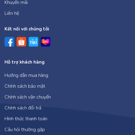
tương tác thú vị chắc chắn sẽ giúp trẻ tự rút ra bài
Khuyến mãi
học ý nghĩa cho mình.
Liên hệ
HÃY MUA TRỌN BỘ 10 CUỐN SÁCH ĐỂ PHÒNG
Kết nối với chúng tôi
TRÁNH CÁC TAI NẠN ĐÁNG TIẾC XẢY RA CHO
TRẺ!
Bộ sách được phát hành tại Hệ thống nhà sách
ADCBook và các nhà sách trên toàn quốc.
Hỗ trợ khách hàng
Hướng dẫn mua hàng
Chính sách bảo mật
Chính sách vận chuyển
Chính sách đổi trả
Hình thức thanh toán
Câu hỏi thường gặp