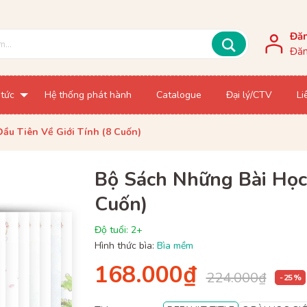
Đă
Đăn
 tức
Hệ thống phát hành
Catalogue
Đại lý/CTV
Li
ầu Tiên Về Giới Tính (8 Cuốn)
Bộ Sách Những Bài Học 
Cuốn)
Độ tuổi: 2+
Hình thức bìa:
Bìa mềm
168.000₫
224.000₫
- 25 %