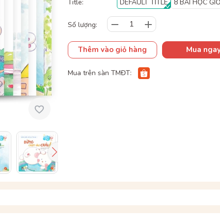
Title:
DEFAULT TITLE
8 BÀI HỌC GI
Số lượng:
Thêm vào giỏ hàng
Mua nga
Mua trên sàn TMĐT: