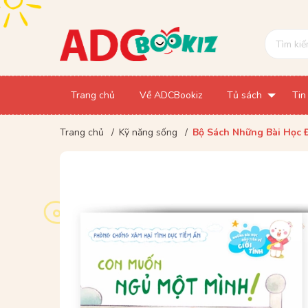
Trang chủ
Về ADCBookiz
Tủ sách
Tin
Trang chủ
/
Kỹ năng sống
/
Bộ Sách Những Bài Học Đ