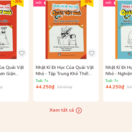
- 25%
- 25%
MỚI
MỚI
Của Quái Vật
Nhật Kí Đi Học Của Quái Vật
Nhật Kí Đi H
ơn Giận
Nhỏ - Tập Trung Khó Thế!
Nhỏ - Nghiện
iềm Chế
(Nhưng Tớ Đã Nỗ Lực Hết
Tử (Nhưng Tớ
Tuổi: 7+
Tuổi: 7+
?)
Sức, Cực Ngầu!)
Thành Công 
44.250₫
44.250₫
0₫
59.000₫
59
Xem tất cả