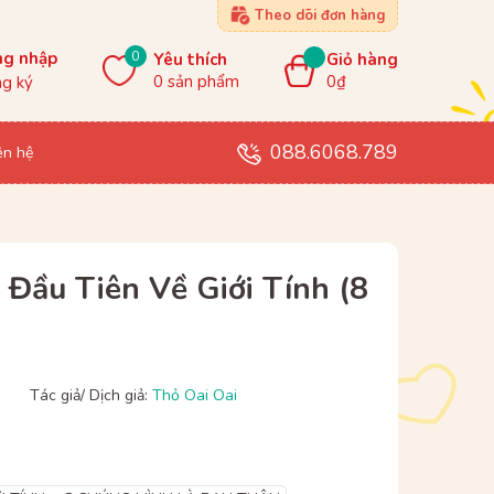
Theo dõi đơn hàng
0
ng nhập
Yêu thích
Giỏ hàng
0
sản phẩm
0₫
g ký
088.6068.789
ên hệ
Đầu Tiên Về Giới Tính (8
Tác giả/ Dịch giả:
Thỏ Oai Oai