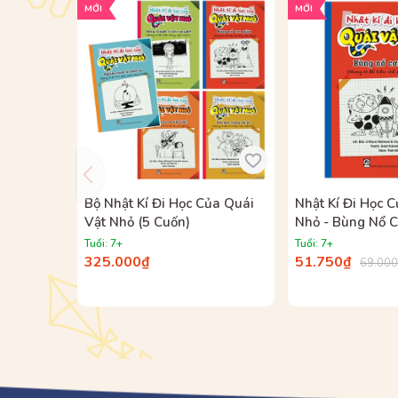
MỚI
MỚI
Bộ Nhật Kí Đi Học Của Quái
Nhật Kí Đi Học 
Vật Nhỏ (5 Cuốn)
Nhỏ - Bùng Nổ C
(Nhưng Tớ Đã K
Tuổi: 7+
Tuổi: 7+
Được, Siêu Chưa
325.000₫
51.750₫
69.00