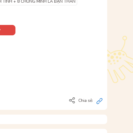
ỚI TÍNH + 8 CHÚNG MÌNH LÀ BẠN THÂN
y
Chia sẻ: