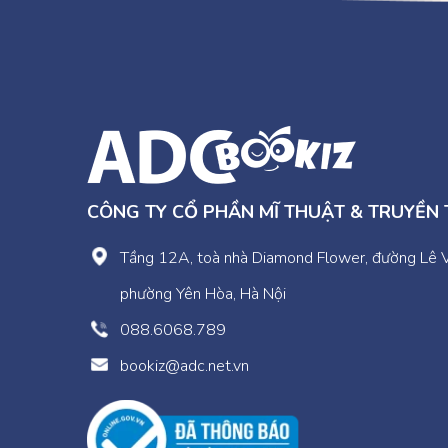
CÔNG TY CỔ PHẦN MĨ THUẬT & TRUYỀN
Tầng 12A, toà nhà Diamond Flower, đường Lê 
phường Yên Hòa, Hà Nội
088.6068.789
bookiz@adc.net.vn