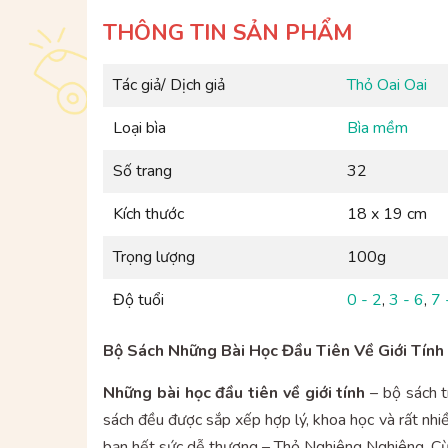
THÔNG TIN SẢN PHẨM
Tác giả/ Dịch giả
Thỏ Oai Oai
Loại bìa
Bìa mềm
Số trang
32
Kích thước
18 x 19 cm
Trọng lượng
100g
Độ tuổi
0 - 2
,
3 - 6
,
7 
Bộ Sách Những Bài Học Đầu Tiên Về Giới Tính
Những bài học đầu tiên về giới tính
– bộ sách t
sách đều được sắp xếp hợp lý, khoa học và rất nh
bạn hết sức dễ thương – Thỏ Nghiêng Nghiêng, 