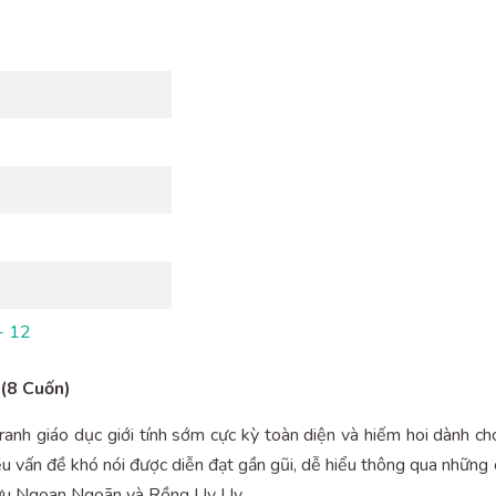
- 12
 (8 Cuốn)
ranh giáo dục giới tính sớm cực kỳ toàn diện và hiếm hoi dành ch
iều vấn đề khó nói được diễn đạt gần gũi, dễ hiểu thông qua nhữn
Cừu Ngoan Ngoãn và Rồng Uy Uy.