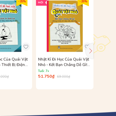
- 25%
- 25%
MỚI
MỚI
ọc Của Quái Vật
Nhật Kí Đi Học Của Quái Vật
Nhật Kí 
 Thiết Bị Điện
Nhỏ - Kết Bạn Chẳng Dễ Gì!
Nhỏ - Đứ
 Đã "Cai" Được,
(Nhưng Tớ Đã Xử Lí Được Tốt,
Ghê! (Nh
Tuổi: 7+
Tuổi: 7+
Mĩ Mãn)
Chất Lừ!)
Thắng, N
51.750₫
51.750₫
.000₫
69.000₫