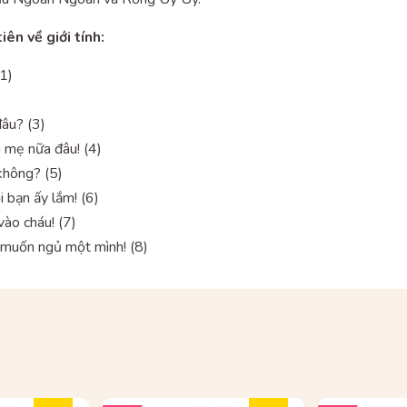
ên về giới tính:
(1)
đâu? (3)
 mẹ nữa đâu! (4)
không? (5)
i bạn ấy lắm! (6)
ào cháu! (7)
 muốn ngủ một mình! (8)
I