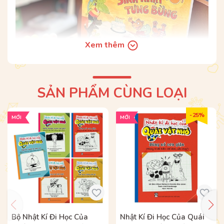
Xem thêm
SẢN PHẨM CÙNG LOẠI
- 25%
MỚI
MỚI
TRỌN BỘ 10 CUỐN:
Đến giờ đi ngủ rồi!
Ngày đầu tiên đi học
Dũng cảm đi khám bệnh
Đến thư viện thích mê!
Tập bơi dễ như chơi
Bộ Nhật Kí Đi Học Của
Nhật Kí Đi Học Của Quái