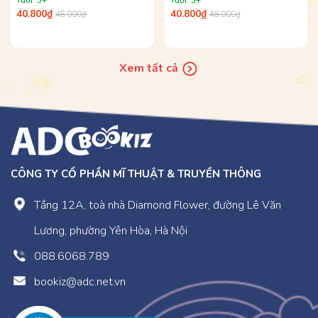
40.800₫
40.800₫
48.000₫
48.000₫
Xem tất cả
CÔNG TY CỔ PHẦN MĨ THUẬT & TRUYỀN THÔNG
Tầng 12A, toà nhà Diamond Flower, đường Lê Văn
Lương, phường Yên Hòa, Hà Nội
088.6068.789
bookiz@adc.net.vn