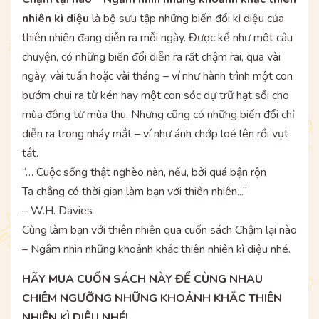
nhiên kì diệu
là bộ sưu tập những biến đổi kì diệu của
thiên nhiên đang diễn ra mỗi ngày. Được kể như một câu
chuyện, có những biến đổi diễn ra rất chậm rãi, qua vài
ngày, vài tuần hoặc vài tháng – ví như hành trình một con
bướm chui ra từ kén hay một con sóc dự trữ hạt sồi cho
mùa đông từ mùa thu. Nhưng cũng có những biến đổi chỉ
diễn ra trong nháy mắt – ví như ánh chớp loé lên rồi vụt
tắt.
“… Cuộc sống thật nghèo nàn, nếu, bởi quá bận rộn
Ta chẳng có thời gian làm bạn với thiên nhiên...”
– W.H. Davies
Cùng làm bạn với thiên nhiên qua cuốn sách Chậm lại nào
– Ngắm nhìn những khoảnh khắc thiên nhiên kì diệu nhé.
HÃY MUA CUỐN SÁCH NÀY ĐỂ CÙNG NHAU
CHIÊM NGƯỠNG NHỮNG KHOẢNH KHẮC THIÊN
NHIÊN KÌ DIỆU NHÉ!