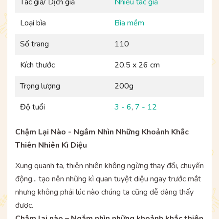
Tác giả/ Dịch giả
Nhiều tác giả
Loại bìa
Bìa mềm
Số trang
110
Kích thước
20.5 x 26 cm
Trọng lượng
200g
Độ tuổi
3 - 6
,
7 - 12
Chậm Lại Nào - Ngắm Nhìn Những Khoảnh Khắc
Thiên Nhiên Kì Diệu
Xung quanh ta, thiên nhiên không ngừng thay đổi, chuyển
động... tạo nên những kì quan tuyệt diệu ngay trước mắt
nhưng không phải lúc nào chúng ta cũng dễ dàng thấy
được.
Chậm lại nào – Ngắm nhìn những khoảnh khắc thiên