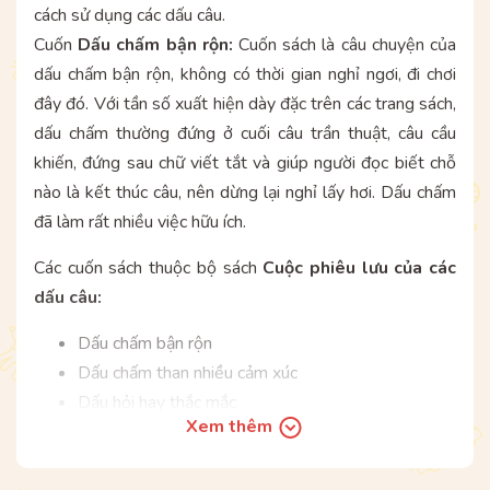
cách sử dụng các dấu câu.
Cuốn
Dấu chấm bận rộn:
Cuốn sách là câu chuyện của
dấu chấm bận rộn, không có thời gian nghỉ ngơi, đi chơi
đây đó. Với tần số xuất hiện dày đặc trên các trang sách,
dấu chấm thường đứng ở cuối câu trần thuật, câu cầu
khiến, đứng sau chữ viết tắt và giúp người đọc biết chỗ
nào là kết thúc câu, nên dừng lại nghỉ lấy hơi. Dấu chấm
đã làm rất nhiều việc hữu ích.
Các cuốn sách thuộc bộ sách
Cuộc phiêu lưu của các
dấu câu:
Dấu chấm bận rộn
Dấu chấm than nhiều cảm xúc
Dấu hỏi hay thắc mắc
Xem thêm
Dấu phẩy thích nghỉ ngơi
HÃY MUA TRỌN BỘ 04 CUỐN SÁCH GIÚP TRẺ