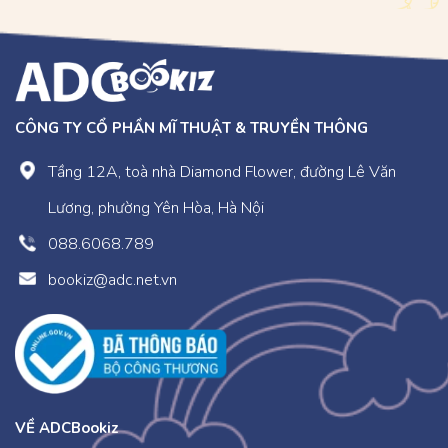
CÔNG TY CỔ PHẦN MĨ THUẬT & TRUYỀN THÔNG
Tầng 12A, toà nhà Diamond Flower, đường Lê Văn
Lương, phường Yên Hòa, Hà Nội
088.6068.789
bookiz@adc.net.vn
VỀ ADCBookiz