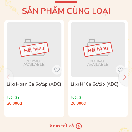
HIỂU ĐƯỢC VAI TRÒ VÀ CÁCH SỬ DỤNG CÁC
SẢN PHẨM CÙNG LOẠI
DẤU CÂU!
Bộ sách được phát hành tại Hệ thống nhà sách
ADCBook và các nhà sách trên toàn quốc.
Đối tượng:
Hết hàng
Hết hàng
- Đối tượng chính:
Trẻ từ 6 - 10 tuổi.
- Các đối tượng khác:
Cha mẹ & Thầy cô.
Thể loại sách:
Phát triển tư duy - trí tuệ
Lì xì Hoan Ca 6c/tập (ADC)
Lì xì Hí Ca 6c/tập (ADC)
Tuổi: 3+
Tuổi: 3+
20.000₫
20.000₫
Xem tất cả