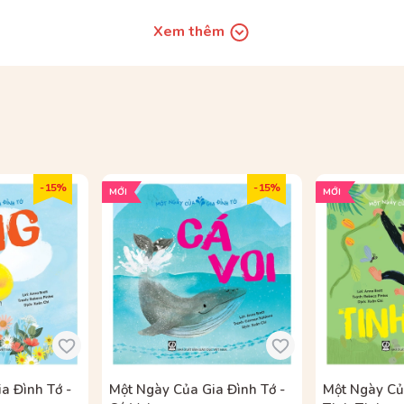
Xem thêm
I
- 15%
- 15%
MỚI
MỚI
a Đình Tớ -
Một Ngày Của Gia Đình Tớ -
Một Ngày Của