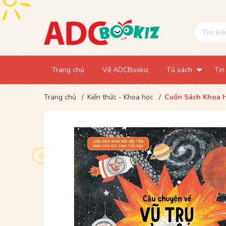
Trang chủ
Về ADCBookiz
Tủ sách
Tin
Trang chủ
/
Kiến thức - Khoa học
/
Cuốn Sách Khoa H