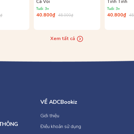
Cá Voi
Tinh Tinh
Tuổi: 3+
Tuổi: 3+
40.800₫
40.800₫
0₫
48.000₫
48
Xem tất cả
VỀ ADCBookiz
Giới thiệu
 THÔNG
Điều khoản sử dụng