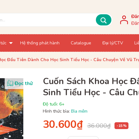
Đă
Đăn
 tức
Hệ thống phát hành
Catalogue
Đại lý/CTV
Li
ọc Đầu Tiên Dành Cho Học Sinh Tiểu Học - Câu Chuyện Về Vũ Trụ
Cuốn Sách Khoa Học Đ
Đọc thử
Sinh Tiểu Học - Câu Ch
Độ tuổi: 6+
Hình thức bìa:
Bìa mềm
30.600₫
36.000₫
- 15 %