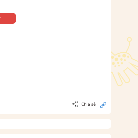
y
Chia sẻ: