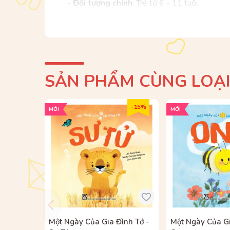
-
Đối tượng chính
: Trẻ từ 6 - 11 tuổi.
-
Các đối tượng khác
: Cha mẹ & Thầy cô.
Thể loại sách
: Kiến thức – Khoa học
SẢN PHẨM CÙNG LOẠ
- 15%
MỚI
MỚI
Một Ngày Của Gia Đình Tớ -
Một Ngày Của Gi