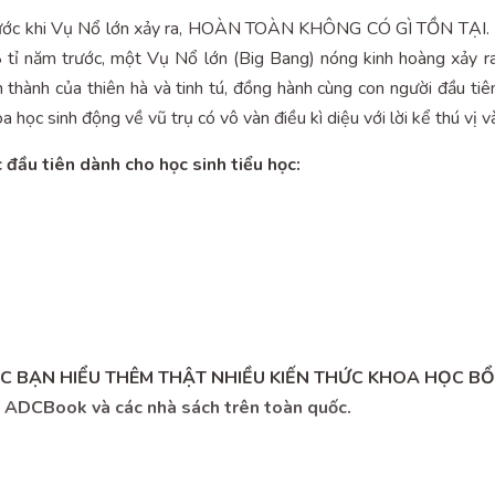
ước khi Vụ Nổ lớn xảy ra, HOÀN TOÀN KHÔNG CÓ GÌ TỒN TẠI. Khô
13,8 tỉ năm trước, một Vụ Nổ lớn (Big Bang) nóng kinh hoàng x
h thành của thiên hà và tinh tú, đồng hành cùng con người đầu ti
học sinh động về vũ trụ có vô vàn điều kì diệu với lời kể thú vị 
đầu tiên dành cho học sinh tiểu học:
 BẠN HIỂU THÊM THẬT NHIỀU KIẾN THỨC KHOA HỌC BỔ 
h ADCBook và các nhà sách trên toàn quốc.