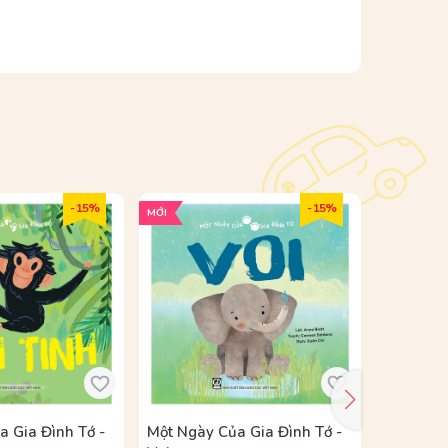
- 15%
- 15%
MỚI
MỚI
 Gia Đình Tớ -
Một Ngày Của Gia Đình Tớ -
Bộ Một N