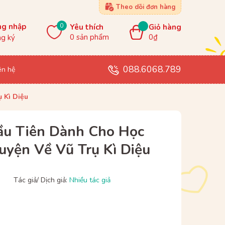
Theo dõi đơn hàng
0
ng nhập
Yêu thích
Giỏ hàng
0
sản phẩm
0₫
g ký
088.6068.789
ên hệ
 Kì Diệu
ầu Tiên Dành Cho Học
uyện Về Vũ Trụ Kì Diệu
Tác giả/ Dịch giả:
Nhiều tác giả