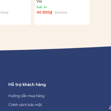
Voi
Tớ (6 Cu
Tuổi: 3+
Tuổi: 3+
40.800₫
216.00
.000₫
48.000₫
Hỗ trợ khách hàng
Hướng dẫn mua hàng
Chính sách bảo mật