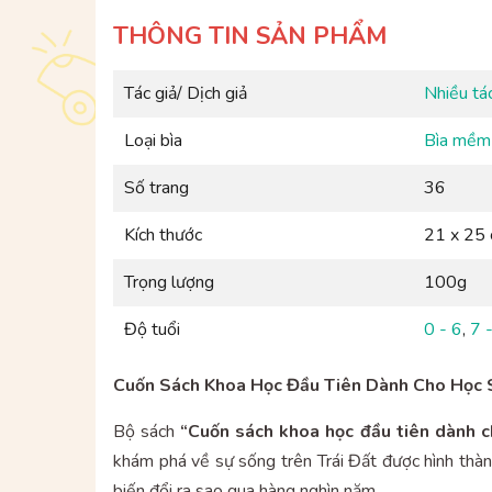
THÔNG TIN SẢN PHẨM
Tác giả/ Dịch giả
Nhiều tác
Loại bìa
Bìa mềm
Số trang
36
Kích thước
21 x 25
Trọng lượng
100g
Độ tuổi
0 - 6
,
7 
Cuốn Sách Khoa Học Đầu Tiên Dành Cho Học Si
Bộ sách
“Cuốn sách khoa học đầu tiên dành ch
khám phá về sự sống trên Trái Đất được hình thành 
biến đổi ra sao qua hàng nghìn năm...