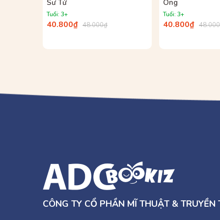
Sư Tử
Ong
Tuổi: 3+
Tuổi: 3+
40.800₫
40.800₫
48.000₫
48.00
CÔNG TY CỔ PHẦN MĨ THUẬT & TRUYỀN