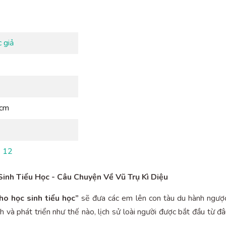
 giả
 cm
- 12
nh Tiểu Học - Câu Chuyện Về Vũ Trụ Kì Diệu
o học sinh tiểu học”
sẽ đưa các em lên con tàu du hành ngược 
và phát triển như thế nào, lịch sử loài người được bắt đầu từ đâu,