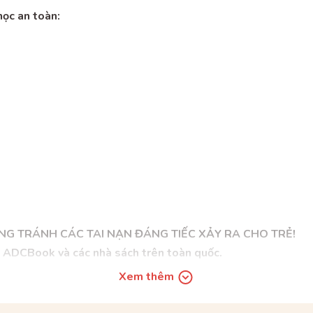
học an toàn:
G TRÁNH CÁC TAI NẠN ĐÁNG TIẾC XẢY RA CHO TRẺ!
h ADCBook và các nhà sách trên toàn quốc.
Xem thêm