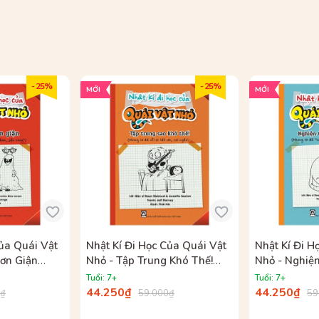
I
- 25%
- 25%
MỚI
MỚI
Của Quái Vật
Nhật Kí Đi Học Của Quái Vật
Nhật Kí Đi H
ơn Giận
Nhỏ - Tập Trung Khó Thế!
Nhỏ - Nghiện
iềm Chế
(Nhưng Tớ Đã Nỗ Lực Hết
Tử (Nhưng Tớ
Tuổi: 7+
Tuổi: 7+
?)
Sức, Cực Ngầu!)
Thành Công 
44.250₫
44.250₫
0₫
59.000₫
59