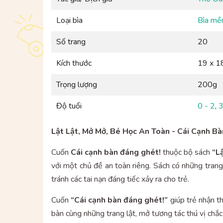
Loại bìa
Bìa m
Số trang
20
Kích thước
19 x 1
Trọng lượng
200g
Độ tuổi
0 - 2
,
3
Lật Lật, Mở Mở, Bé Học An Toàn - Cái Cạnh B
Cuốn
Cái cạnh bàn đáng ghét!
thuộc bộ sách
“L
với một chủ đề an toàn riêng. Sách có những trang
tránh các tai nạn đáng tiếc xảy ra cho trẻ.
Cuốn
“Cái cạnh bàn đáng ghét!”
giúp trẻ nhận t
bàn cùng những trang lật, mở tương tác thú vị chắc 