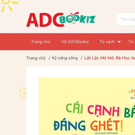
Trang chủ
Về ADCBookiz
Tủ sách
Tin
Trang chủ
/
Kỹ năng sống
/
Lật Lật, Mở Mở, Bé Học 