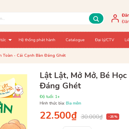
Đă
Đăn
 tức
Hệ thống phát hành
Catalogue
Đại lý/CTV
Li
An Toàn - Cái Cạnh Bàn Đáng Ghét
Lật Lật, Mở Mở, Bé Học
Đáng Ghét
Độ tuổi: 1+
Hình thức bìa:
Bìa mềm
22.500₫
30.000₫
- 25 %