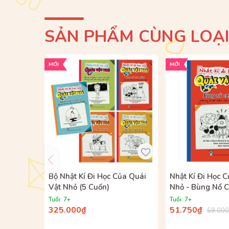
SẢN PHẨM CÙNG LOẠ
MỚI
MỚI
Bộ Nhật Kí Đi Học Của Quái
Nhật Kí Đi Học 
Vật Nhỏ (5 Cuốn)
Nhỏ - Bùng Nổ C
(Nhưng Tớ Đã K
Tuổi: 7+
Tuổi: 7+
Được, Siêu Chưa
325.000₫
51.750₫
69.00