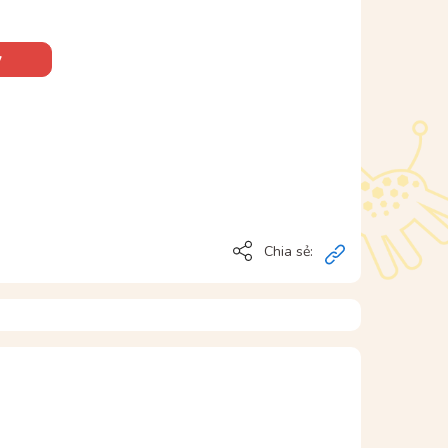
y
Chia sẻ: