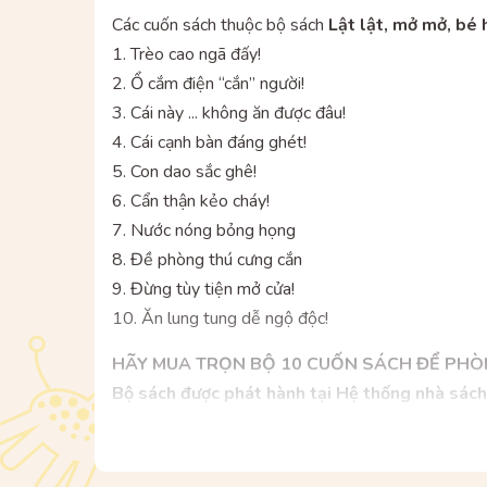
Các cuốn sách thuộc bộ sách
Lật lật, mở mở, bé 
1. Trèo cao ngã đấy!
2. Ổ cắm điện “cắn” người!
3. Cái này ... không ăn được đâu!
4. Cái cạnh bàn đáng ghét!
5. Con dao sắc ghê!
6. Cẩn thận kẻo cháy!
7. Nước nóng bỏng họng
8. Đề phòng thú cưng cắn
9. Đừng tùy tiện mở cửa!
10. Ăn lung tung dễ ngộ độc!
HÃY MUA TRỌN BỘ 10 CUỐN SÁCH ĐỂ PHÒN
Bộ sách được phát hành tại Hệ thống nhà sác