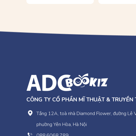
CÔNG TY CỔ PHẦN MĨ THUẬT & TRUYỀN
Tầng 12A, toà nhà Diamond Flower, đường Lê 
phường Yên Hòa, Hà Nội
088.6068.789