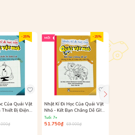
- 25%
- 25%
MỚI
MỚI
ọc Của Quái Vật
Nhật Kí Đi Học Của Quái Vật
Nhật Kí 
 Thiết Bị Điện
Nhỏ - Kết Bạn Chẳng Dễ Gì!
Nhỏ - Đứ
 Đã "Cai" Được,
(Nhưng Tớ Đã Xử Lí Được Tốt,
Ghê! (Nh
Tuổi: 7+
Tuổi: 7+
Mĩ Mãn)
Chất Lừ!)
Thắng, N
51.750₫
51.750₫
.000₫
69.000₫