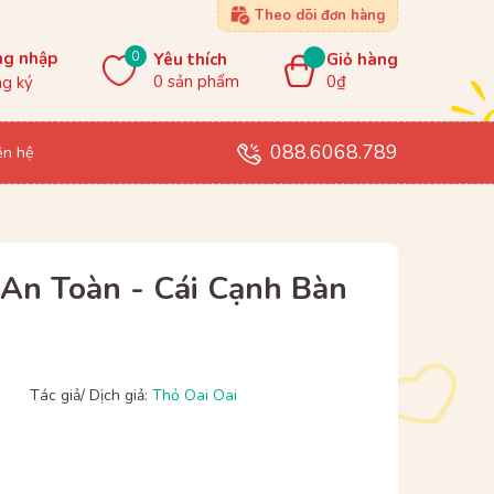
Theo dõi đơn hàng
0
ng nhập
Yêu thích
Giỏ hàng
0
sản phẩm
0₫
g ký
088.6068.789
ên hệ
 An Toàn - Cái Cạnh Bàn
Tác giả/ Dịch giả:
Thỏ Oai Oai