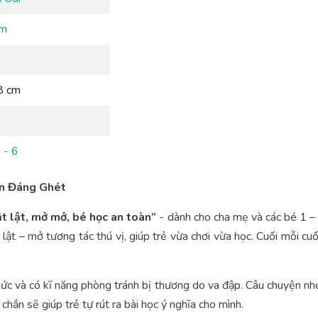
ềm
8 cm
 - 6
àn Đáng Ghét
ật lật, mở mở, bé học an toàn”
- dành cho cha mẹ và các bé 1 – 
 lật – mở tương tác thú vị, giúp trẻ vừa chơi vừa học. Cuối mỗi
hức và có kĩ năng phòng tránh bị thương do va đập. Câu chuyện nh
chắn sẽ giúp trẻ tự rút ra bài học ý nghĩa cho mình.