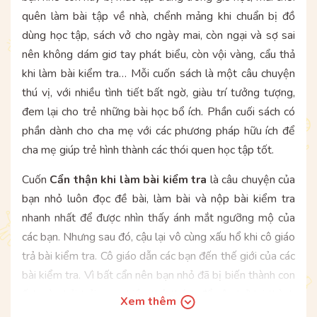
quên làm bài tập về nhà, chểnh mảng khi chuẩn bị đồ
dùng học tập, sách vở cho ngày mai, còn ngại và sợ sai
nên không dám giơ tay phát biểu, còn vội vàng, cẩu thả
khi làm bài kiểm tra… Mỗi cuốn sách là một câu chuyện
thú vị, với nhiều tình tiết bất ngờ, giàu trí tưởng tượng,
đem lại cho trẻ những bài học bổ ích. Phần cuối sách có
phần dành cho cha mẹ với các phương pháp hữu ích để
cha mẹ giúp trẻ hình thành các thói quen học tập tốt.
Cuốn
Cẩn thận khi làm bài kiểm tra
là câu chuyện của
bạn nhỏ luôn đọc đề bài, làm bài và nộp bài kiểm tra
nhanh nhất để được nhìn thấy ánh mắt ngưỡng mộ của
các bạn. Nhưng sau đó, cậu lại vô cùng xấu hổ khi cô giáo
trả bài kiểm tra. Cô giáo dẫn các bạn đến thế giới của các
bài kiểm tra. Vì bất cẩn nên bạn nhỏ đã bị biến thành con
ếch và phải trải qua nhiều thử thách để cậu trở lại thành
Xem thêm
người như trước. Qua đó, bạn nhỏ đã rút ra được bài học