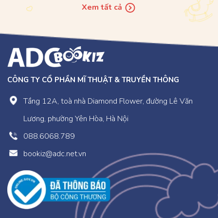
Đối tượng:
Xem tất cả
-
Đối tượng chính
: Trẻ từ 6 - 10 tuổi.
-
Các đối tượng khác
: Cha mẹ & Thầy cô.
Thể loại sách
: Phát triển tư duy – trí tuệ
CÔNG TY CỔ PHẦN MĨ THUẬT & TRUYỀN THÔNG
Tầng 12A, toà nhà Diamond Flower, đường Lê Văn
Lương, phường Yên Hòa, Hà Nội
088.6068.789
bookiz@adc.net.vn