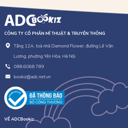
2. Vượt qua nỗi sợ – Cún con sợ nhảy cao
3. Tôn trọng sự khác biệt – Nhím con không đáng sợ
4. Khả năng lãnh đạo – Đội nào chiến thắng?
5. Xử lí tình huống – Sư tử nhỏ không ngốc nghếch
CÔNG TY CỔ PHẦN MĨ THUẬT & TRUYỀN THÔNG
6. Lựa chọn và ra quyết định – Dê con không do dự
7. Tạo dựng niềm tin – Báo con tranh cử làm lớp trưởng
Tầng 12A, toà nhà Diamond Flower, đường Lê Văn
8. Kiên nhẫn theo đuổi mục tiêu – Mèo con học múa
Lương, phường Yên Hòa, Hà Nội
9. Khả năng thực hiện ý tưởng – Hổ con “mộng mơ”
088.6068.789
10. Khả năng tập trung – Cáo con có “ba đầu sáu tay”
bookiz@adc.net.vn
HÃY MUA TRỌN BỘ 10 CUỐN SÁCH ĐỂ GIÚP
NUÔI DƯỠNG TỐ CHẤT THÀNH CÔNG NGAY TỪ
NHỎ.
Bộ sách được phát hành tại Hệ thống nhà sách
ADCBook và các nhà sách trên toàn quốc.
VỀ ADCBookiz