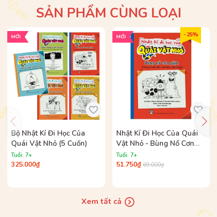
SẢN PHẨM CÙNG LOẠI
- 25%
MỚI
MỚI
Bộ Nhật Kí Đi Học Của
Nhật Kí Đi Học Của Quái
Quái Vật Nhỏ (5 Cuốn)
Vật Nhỏ - Bùng Nổ Cơn
Giận (Nhưng Tớ Đã Kiềm
Tuổi: 7+
Tuổi: 7+
Chế Được, Siêu Chưa?)
325.000₫
51.750₫
69.000₫
Các cuốn sách thuộc bộ sách
Nuôi dưỡng tố chất
Xem tất cả
thành công:
1. Kĩ năng giao tiếp – Bức thư đặt nhầm chỗ