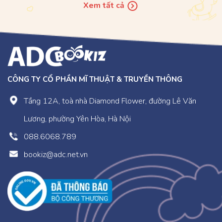
Xem tất cả
CÔNG TY CỔ PHẦN MĨ THUẬT & TRUYỀN THÔNG
Tầng 12A, toà nhà Diamond Flower, đường Lê Văn
Lương, phường Yên Hòa, Hà Nội
088.6068.789
bookiz@adc.net.vn