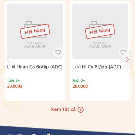
chú chuột A Cha Y Cha.
HÃY MUA TRỌN BỘ 5 CUỐN ĐỂ BÉ CÓ NHỮNG TRẢI
NGHIỆM TỐT NHẤT!
Hết hàng
Hết hàng
Lì xì Hoan Ca 6c/tập (ADC)
Lì xì Hí Ca 6c/tập (ADC)
Tuổi: 3+
Tuổi: 3+
20.000₫
20.000₫
Xem tất cả