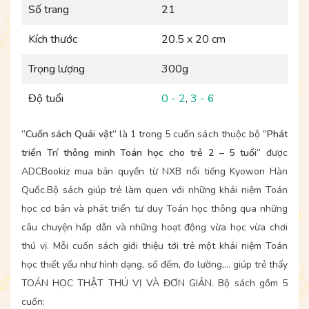
Số trang
21
Kích thước
20.5 x 20 cm
Trọng lượng
300g
Độ tuổi
0 - 2
,
3 - 6
“Cuốn sách Quái vật”
là 1 trong 5 cuốn sách thuộc bộ
“Phát
triển Trí thông minh Toán học cho trẻ 2 – 5 tuổi”
được
ADCBookiz mua bản quyền từ NXB nổi tiếng Kyowon Hàn
Quốc.Bộ sách giúp trẻ làm quen với những khái niệm Toán
học cơ bản và phát triển tư duy Toán học thông qua những
câu chuyện hấp dẫn và những hoạt động vừa học vừa chơi
thú vị. Mỗi cuốn sách giới thiệu tới trẻ một khái niệm Toán
học thiết yếu như hình dạng, số đếm, đo lường,... giúp trẻ thấy
TOÁN HỌC THẬT THÚ VỊ VÀ ĐƠN GIẢN. Bộ sách gồm 5
cuốn: