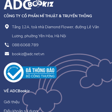
CÔNG TY CỔ PHẦN MĨ THUẬT & TRUYỀN THÔNG
Tầng 12A, toà nhà Diamond Flower, đường Lê Văn
Lương, phường Yên Hòa, Hà Nội
088.6068.789
bookiz@adc.net.vn
VỀ ADCBookiz
Giới thiệu
Điều khoản sử dụng