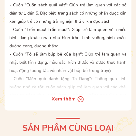
- Cuốn
"Cuốn sách quái vật"
: Giúp trẻ làm quen với các số
đếm từ 1 đến 5. Đặc biệt, trang sách có những phần được cắn
xén giúp trẻ có những trải nghiệm thú vị khi đọc sách.
- Cuốn
"Trốn mau! Trốn mau!"
: Giúp trẻ làm quen với nhiều
hình dạng khác nhau như hình tròn, hình vuông, hình xoắn,
đường cong, đường thẳng...
- Cuốn
"Tớ sẽ làm búp bê của bạn"
: Giúp trẻ làm quen và
nhật biết hình dạng, màu sắc, kích thước và được thực hành
hoạt động tương tác với nhân vật búp bê trong truyện.
- Cuốn
"Món quà dành tặng To Rang"
: Thông qua tình
huống nhổ cà rốt, cuốn sách giúp trẻ làm quen với các khái
niệm so sánh như “nhiều hơn”, “ít hơn”, “bằng nhau” và qua
Xem thêm
đó đề cao giá trị của sự quan tâm, chia sẻ trong tình bạn.
- Cuốn
"Người khổng lồ và Chuột con"
: Giúp trẻ làm quen với
các khái niệm “lớn – nhỏ, dài – ngắn, nhiều – ít” thông qua
SẢN PHẨM CÙNG LOẠI
câu chuyện tình bạn của người khổng lồ U Cha Ba Cha và