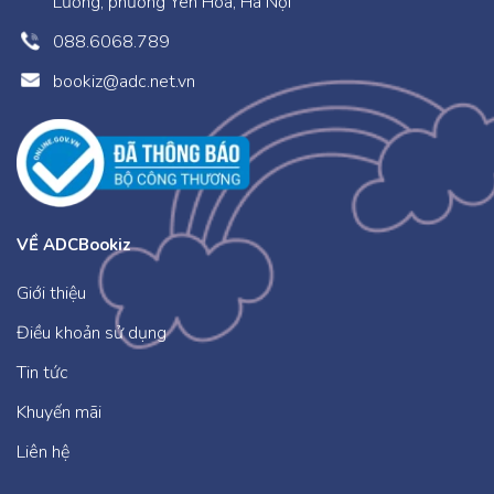
Lương, phường Yên Hòa, Hà Nội
088.6068.789
bookiz@adc.net.vn
VỀ ADCBookiz
Giới thiệu
Điều khoản sử dụng
Tin tức
Khuyến mãi
Liên hệ