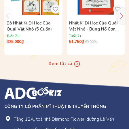
Bộ Nhật Kí Đi Học Của
Nhật Kí Đi Học Của Quái
Quái Vật Nhỏ (5 Cuốn)
Vật Nhỏ - Bùng Nổ Cơn
Giận (Nhưng Tớ Đã Kiềm
Tuổi: 7+
Tuổi: 7+
Chế Được, Siêu Chưa?)
325.000₫
51.750₫
69.000₫
Xem tất cả
CÔNG TY CỔ PHẦN MĨ THUẬT & TRUYỀN THÔNG
Tầng 12A, toà nhà Diamond Flower, đường Lê Văn