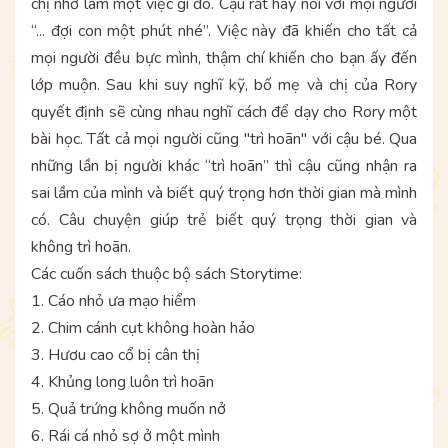
chị nhờ làm một việc gì đó. Cậu rất hay nói với mọi người
“... đợi con một phút nhé”. Việc này đã khiến cho tất cả
mọi người đều bực mình, thậm chí khiến cho bạn ấy đến
lớp muộn. Sau khi suy nghĩ kỹ, bố mẹ và chị của Rory
quyết định sẽ cùng nhau nghĩ cách để dạy cho Rory một
bài học. Tất cả mọi người cũng "trì hoãn" với cậu bé. Qua
những lần bị người khác “trì hoãn” thì cậu cũng nhận ra
sai lầm của mình và biết quý trọng hơn thời gian mà mình
có. Câu chuyện giúp trẻ biết quý trọng thời gian và
không trì hoãn.
Các cuốn sách thuộc bộ sách Storytime:
1. Cáo nhỏ ưa mạo hiểm
2. Chim cánh cụt không hoàn hảo
3. Hươu cao cổ bị cân thị
4. Khủng long luôn trì hoãn
5. Quả trứng không muốn nở
6. Rái cá nhỏ sợ ở một mình