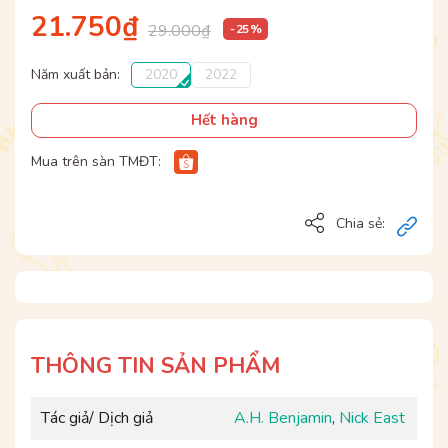
21.750₫
29.000₫
- 25 %
Năm xuất bản:
2020
2022
Hết hàng
Mua trên sàn TMĐT:
Chia sẻ:
THÔNG TIN SẢN PHẨM
Tác giả/ Dịch giả
A.H. Benjamin
,
Nick East