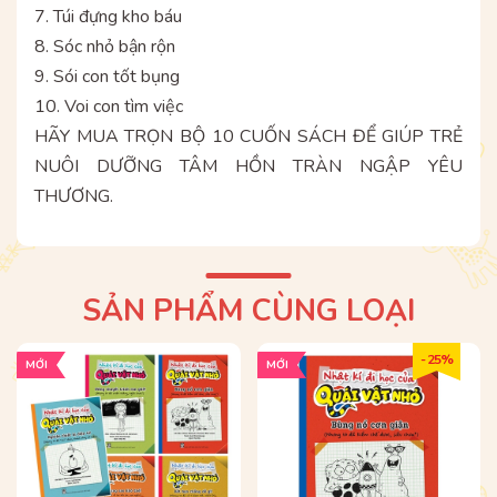
7. Túi đựng kho báu
8. Sóc nhỏ bận rộn
9. Sói con tốt bụng
10. Voi con tìm việc
HÃY MUA TRỌN BỘ 10 CUỐN SÁCH ĐỂ GIÚP TRẺ
NUÔI DƯỠNG TÂM HỒN TRÀN NGẬP YÊU
THƯƠNG.
SẢN PHẨM CÙNG LOẠI
- 25%
MỚI
MỚI