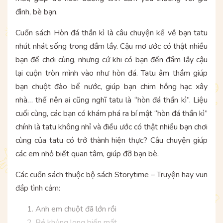
đình, bè bạn.
Cuốn sách Hòn đá thần kì là câu chuyện kể về bạn tatu
nhút nhát sống trong đầm lầy. Cậu mơ ước có thật nhiều
bạn để chơi cùng, nhưng cứ khi có bạn đến đầm lầy cậu
lại cuộn tròn mình vào như hòn đá. Tatu âm thầm giúp
bạn chuột đào bể nước, giúp bạn chim hồng hạc xây
nhà… thế nên ai cũng nghĩ tatu là “hòn đá thần kì”. Liệu
cuối cùng, các bạn có khám phá ra bí mật “hòn đá thần kì”
chính là tatu không nhỉ và điều ước có thật nhiều bạn chơi
cùng của tatu có trở thành hiện thực? Câu chuyện giúp
các em nhỏ biết quan tâm, giúp đỡ bạn bè.
Các cuốn sách thuộc bộ sách Storytime – Truyện hay vun
đắp tình cảm:
Anh em chuột đã lớn rồi
Bé khủng long biến mất