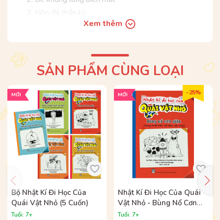
Hòn đá thần kỳ
Xem thêm
Nhà là nơi tuyệt nhất!
Trong túi mẹ có gì thế nhỉ?
HÃY MUA TRỌN BỘ 05 CUỐN SÁCH ĐỂ GIÚP TRẺ
SẢN PHẨM CÙNG LOẠI
NUÔI DƯỠNG TÌNH CẢM YÊU THƯƠNG VỚI GIA
ĐÌNH, BẠN BÈ.
- 25%
MỚI
MỚI
Bộ sách được phát hành tại Hệ thống nhà sách
ADCBook và các nhà sách trên toàn quốc.
Bộ Nhật Kí Đi Học Của
Nhật Kí Đi Học Của Quái
Quái Vật Nhỏ (5 Cuốn)
Vật Nhỏ - Bùng Nổ Cơn
Giận (Nhưng Tớ Đã Kiềm
Tuổi: 7+
Tuổi: 7+