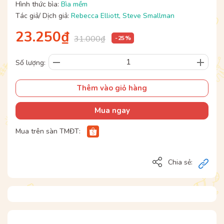
Hình thức bìa:
Bìa mềm
Tác giả/ Dịch giả:
Rebecca Elliott
,
Steve Smallman
23.250₫
31.000₫
- 25 %
Số lượng:
Thêm vào giỏ hàng
Mua ngay
Mua trên sàn TMĐT:
Chia sẻ: