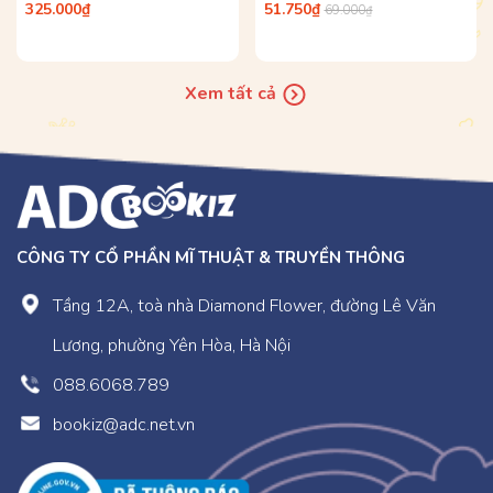
Chế Được, Siêu Chưa?)
325.000₫
51.750₫
69.000₫
Xem tất cả
CÔNG TY CỔ PHẦN MĨ THUẬT & TRUYỀN THÔNG
Tầng 12A, toà nhà Diamond Flower, đường Lê Văn
Lương, phường Yên Hòa, Hà Nội
088.6068.789
bookiz@adc.net.vn