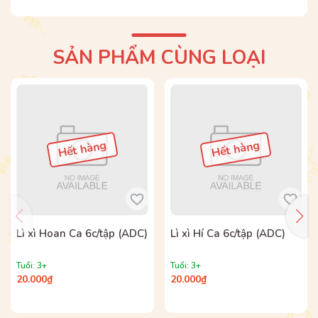
LẠ ĐỂ TRẺ THỎA SỨC SÁNG TẠO NHÉ!
Bộ sách được phát hành tại Hệ thống nhà sách
SẢN PHẨM CÙNG LOẠI
ADCBook và các nhà sách trên toàn quốc.
Hết hàng
Hết hàng
Lì xì Hoan Ca 6c/tập (ADC)
Lì xì Hí Ca 6c/tập (ADC)
Tuổi: 3+
Tuổi: 3+
20.000₫
20.000₫