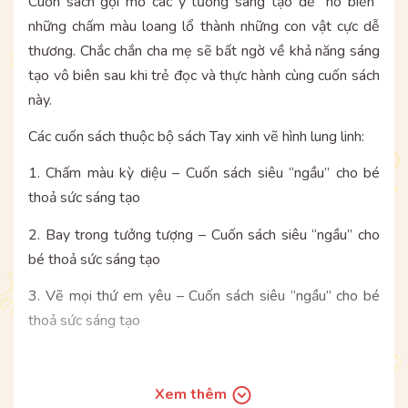
Cuốn sách gợi mở các ý tưởng sang tạo để “hô biến”
những chấm màu loang lổ thành những con vật cực dễ
thương. Chắc chắn cha mẹ sẽ bất ngờ về khả năng sáng
tạo vô biên sau khi trẻ đọc và thực hành cùng cuốn sách
này.
Các cuốn sách thuộc bộ sách Tay xinh vẽ hình lung linh:
1. Chấm màu kỳ diệu – Cuốn sách siêu “ngầu” cho bé
thoả sức sáng tạo
2. Bay trong tưởng tượng – Cuốn sách siêu “ngầu” cho
bé thoả sức sáng tạo
3. Vẽ mọi thứ em yêu – Cuốn sách siêu “ngầu” cho bé
thoả sức sáng tạo
HÃY MUA TRỌN BỘ 03 CUỐN SÁCH HỘI HỌA CỰC
Xem thêm