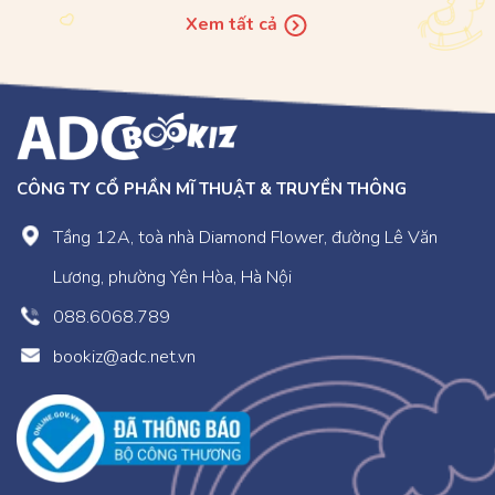
Xem tất cả
CÔNG TY CỔ PHẦN MĨ THUẬT & TRUYỀN THÔNG
Tầng 12A, toà nhà Diamond Flower, đường Lê Văn
Lương, phường Yên Hòa, Hà Nội
088.6068.789
bookiz@adc.net.vn