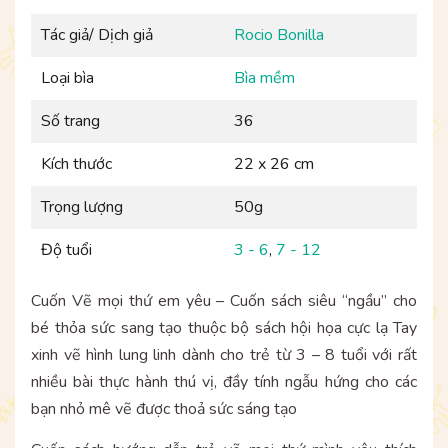
Tác giả/ Dịch giả
Rocio Bonilla
Loại bìa
Bìa mềm
Số trang
36
Kích thước
22 x 26 cm
Trọng lượng
50g
Độ tuổi
3 - 6
,
7 - 12
Cuốn Vẽ mọi thứ em yêu – Cuốn sách siêu “ngầu” cho
bé thỏa sức sang tạo thuộc bộ sách hội họa cực lạ Tay
xinh vẽ hình lung linh dành cho trẻ từ 3 – 8 tuổi với rất
nhiều bài thực hành thú vị, đầy tính ngẫu hứng cho các
bạn nhỏ mê vẽ được thoả sức sáng tạo