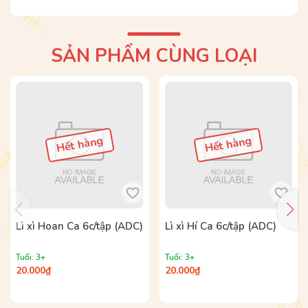
LẠ ĐỂ TRẺ THỎA SỨC SÁNG TẠO NHÉ!
Bộ sách được phát hành tại Hệ thống nhà sách
SẢN PHẨM CÙNG LOẠI
ADCBook và các nhà sách trên toàn quốc.
Hết hàng
Hết hàng
Lì xì Hoan Ca 6c/tập (ADC)
Lì xì Hí Ca 6c/tập (ADC)
Tuổi: 3+
Tuổi: 3+
20.000₫
20.000₫