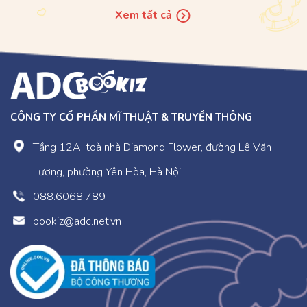
Xem tất cả
CÔNG TY CỔ PHẦN MĨ THUẬT & TRUYỀN THÔNG
Tầng 12A, toà nhà Diamond Flower, đường Lê Văn
Lương, phường Yên Hòa, Hà Nội
088.6068.789
bookiz@adc.net.vn