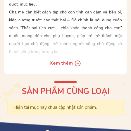
được mục tiêu.
Cha mẹ cần biết cách tập cho con tính can đảm và bền bỉ,
kiên cường trước các thất bại – Đó chính là nội dung cuốn
sách “Thất bại tích cực – chìa khóa thành công cho con”
muốn mang đến cho phụ huynh, giúp trẻ trở thành một
người học chủ động, trở thành người sống chủ động và
thành công trong tương lai.
Lance G King là một nhà nghiên cứu giáo dục, ông cũng là
Xem thêm
một giáo viên và là diễn giả được săn đón trên thế giới. Ông
cũng là tác giả của nhiều đầu sách viết về phương pháp học
tập hiệu quả dành cho giáo viên, phụ huynh và học sinh.
SẢN PHẨM CÙNG LOẠI
Ông là người sáng lập chương trình The Art of Learning
được triển khai ở 250 trường tại 33 quốc gia. Trong suốt 22
Hiện tại mục này chưa cập nhật sản phẩm.
năm qua, chương trình của ông đã giảng dạy cho hơn
200.000 học sinh, đào tạo hàng nghìn giáo viên và tổ chức
rất nhiều hội thảo dành cho cha mẹ. Ông cũng là tác giả của
giáo trình dạy Kỹ năng Thế kỷ XXI của các trường Tú tài