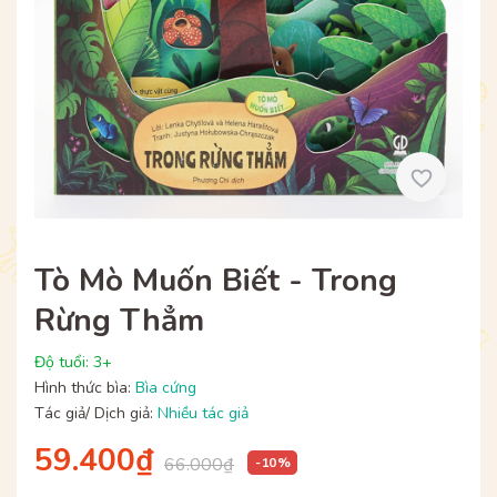
Tò Mò Muốn Biết - Trong
Rừng Thẳm
Độ tuổi: 3+
Hình thức bìa:
Bìa cứng
Tác giả/ Dịch giả:
Nhiều tác giả
59.400₫
66.000₫
- 10 %