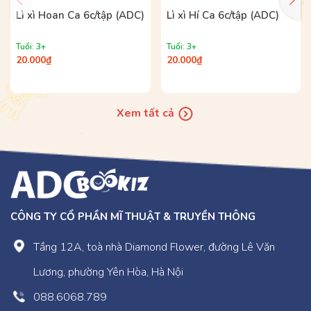
Lì xì Hoan Ca 6c/tập (ADC)
Lì xì Hí Ca 6c/tập (ADC)
Tuổi: 3+
Tuổi: 3+
20.000₫
20.000₫
Xem tất cả
CÔNG TY CỔ PHẦN MĨ THUẬT & TRUYỀN THÔNG
Tầng 12A, toà nhà Diamond Flower, đường Lê Văn
Lương, phường Yên Hòa, Hà Nội
088.6068.789