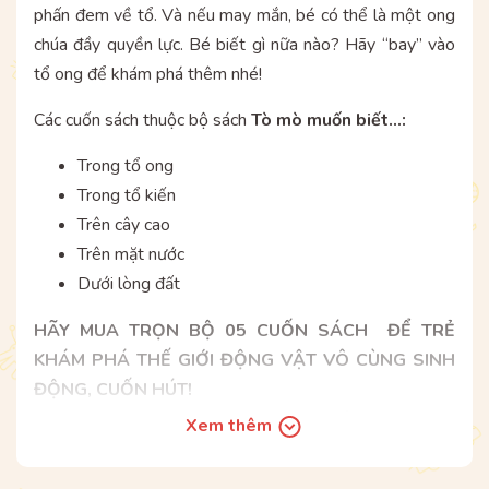
phấn đem về tổ. Và nếu may mắn, bé có thể là một ong
chúa đầy quyền lực. Bé biết gì nữa nào? Hãy “bay” vào
tổ ong để khám phá thêm nhé!
Các cuốn sách thuộc bộ sách
Tò mò muốn biết...:
Trong tổ ong
Trong tổ kiến
Trên cây cao
Trên mặt nước
Dưới lòng đất
HÃY MUA TRỌN BỘ 05 CUỐN SÁCH ĐỂ TRẺ
KHÁM PHÁ THẾ GIỚI ĐỘNG VẬT VÔ CÙNG SINH
ĐỘNG, CUỐN HÚT!
Bộ sách được phát hành tại Hệ thống nhà sách
Xem thêm
ADCBook và các nhà sách trên toàn quốc.