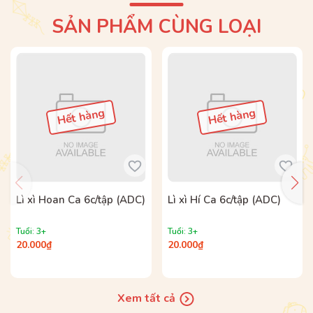
SẢN PHẨM CÙNG LOẠI
Đối tượng:
- Đối tượng chính:
Trẻ từ 3 - 6 tuổi.
- Các đối tượng khác:
Cha mẹ & Thầy cô.
Thể loại sách:
Phát triển tư duy – trí tuệ
Hết hàng
Hết hàng
Lì xì Hoan Ca 6c/tập (ADC)
Lì xì Hí Ca 6c/tập (ADC)
Tuổi: 3+
Tuổi: 3+
20.000₫
20.000₫
Xem tất cả