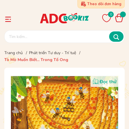
Theo dõi đơn hàng
0
Trang chủ
/
Phát triển Tư duy - Trí tuệ
/
Tò Mò Muốn Biết... Trong Tổ Ong
Đọc thử