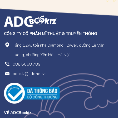
CÔNG TY CỔ PHẦN MĨ THUẬT & TRUYỀN THÔNG
Tầng 12A, toà nhà Diamond Flower, đường Lê Văn
Lương, phường Yên Hòa, Hà Nội
088.6068.789
bookiz@adc.net.vn
VỀ ADCBookiz