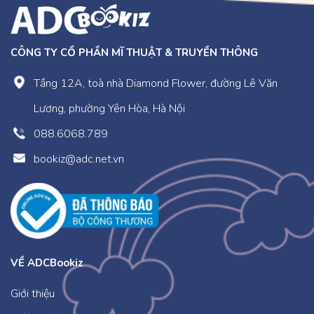
kể về câu chuyện của bạn nhỏ và các bạn động vật
ở vườn bách thú. Bạn nhỏ đã biết nói nhưng cứ
“nhúc nhích, nhúc nhích” ngón tay chỉ trỏ mà không
CÔNG TY CỔ PHẦN MĨ THUẬT & TRUYỀN THÔNG
nói ra lời nên không ai hiểu bạn muốn điều gì. Qua
câu chuyện, trẻ nhận thức được đó là thói quen xấu
Tầng 12A, toà nhà Diamond Flower, đường Lê Văn
cần sửa đổi.
Lương, phường Yên Hòa, Hà Nội
Cuốn Để bé biết nói ra cảm xúc
Cuốn sách kể
088.6068.789
về câu chuyện của gia đình hạt đậu. Hạt đậu cả vì
mải chơi quá, không nghe lời mẹ dặn nên rơi xuống
bookiz@adc.net.vn
bãi cát rồi bị cháy khô. Hạt đậu thứ hai vì hồi hộp
quá nhưng không nói với mẹ nên cuối cùng bị nước
cuốn trôi… Hạt đậu út biết nói ra nỗi sợ hãi của
mình và được mẹ an ủi, hướng dẫn nên cậu đã tìm
được nơi an toàn để nảy mầm vươn lên. Qua câu
VỀ ADCBookiz
chuyện nhẹ nhàng này, trẻ tự nhận thức được rằng,
nếu tâm trạng không được tốt, cần nói ra với cha
Giới thiệu
mẹ để được giúp đỡ và tránh những hậu quả đáng