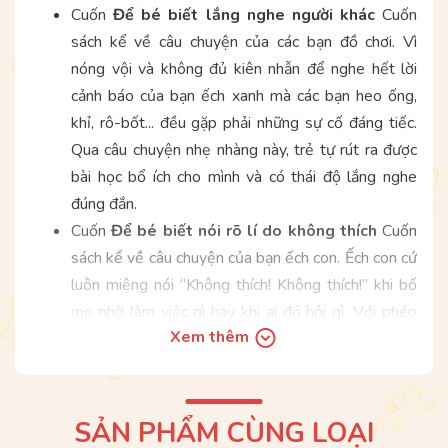
Cuốn
Để bé biết lắng nghe người khác
Cuốn
sách kể về câu chuyện của các bạn đồ chơi. Vì
nóng vội và không đủ kiên nhẫn để nghe hết lời
cảnh báo của bạn ếch xanh mà các bạn heo ống,
khỉ, rô-bốt... đều gặp phải những sự cố đáng tiếc.
Qua câu chuyện nhẹ nhàng này, trẻ tự rút ra được
bài học bổ ích cho mình và có thái độ lắng nghe
đúng đắn.
Cuốn
Để bé biết nói rõ lí do không thích
Cuốn
sách kể về câu chuyện của bạn ếch con. Ếch con cứ
luôn miệng nói “Không thích! Không thích!” khi bố
mẹ nhờ làm việc gì hay khi ai đó hỏi gì. Với phép
Xem thêm
thuật của cô tiên, mỗi lần như vậy, ếch con đều bị
bé đi một chút. Sau đó, cậu đã phải sửa thói quen
xấu này bằng cách suy nghĩ thật kĩ để nói rõ lí do
thay vì nói “Không thích!”. Nhờ vậy, cậu đã trở lại
SẢN PHẨM CÙNG LOẠI
được thân hình như trước kia. Qua câu chuyện nhẹ