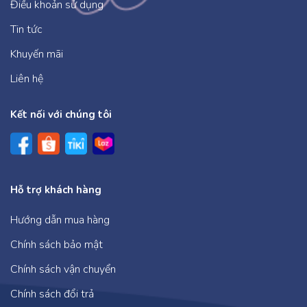
Điều khoản sử dụng
tiếc.
Tin tức
Cuốn
Để bé biết nói lời xin lỗi
Cuốn sách kể về
câu chuyện của bạn nhím con. Vì mải ôm quả trứng
Khuyến mãi
cho cô gà mái nên nhím con cứ lăn lông lốc rồi liên
Liên hệ
tiếp đâm sầm vào các bạn. Sau mỗi lần mắc lỗi,
nhím con đều thành thật xin lỗi các bạn. Và khi biết
Kết nối với chúng tôi
được nguyên nhân khiến nhím con vội vàng như
vậy, các bạn lại đồng loạt xin lỗi vì đã cáu kỉnh với
nhím con. Qua câu chuyện nhẹ nhàng này, trẻ tự
nhận thức được việc cần thiết phải nói lời xin lỗi khi
Hỗ trợ khách hàng
mắc lỗi.
Hướng dẫn mua hàng
HÃY MUA TRỌN BỘ 07 CUỐN SÁCH ĐỂ GIÚP TRẺ
Chính sách bảo mật
PHÁT TRIỂN KHẢ NĂNG NGÔN NGỮ.
Chính sách vận chuyển
Chính sách đổi trả