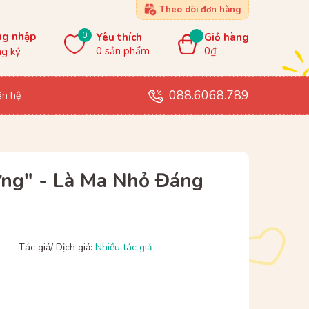
Theo dõi đơn hàng
0
ng nhập
Yêu thích
Giỏ hàng
0
sản phẩm
0₫
g ký
088.6068.789
ên hệ
ng" - Là Ma Nhỏ Đáng
Tác giả/ Dịch giả:
Nhiều tác giả