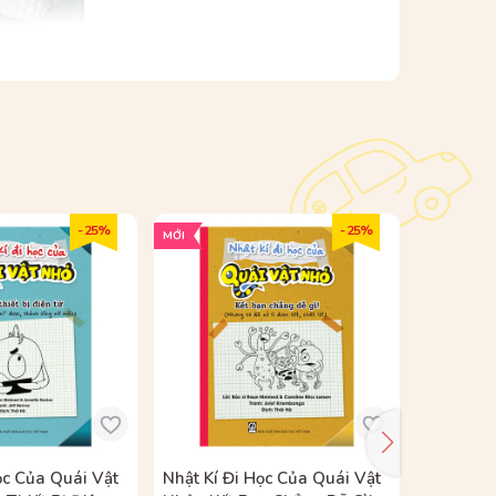
- 25%
- 25%
MỚI
MỚI
 TẠO KHÔNG NGỪNG!
ọc Của Quái Vật
Nhật Kí Đi Học Của Quái Vật
Nhật Kí 