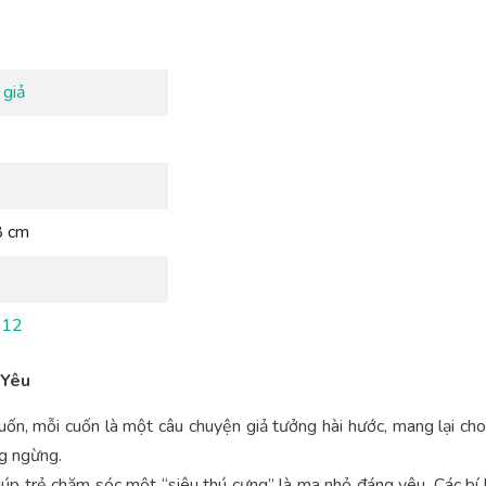
 giả
8 cm
 12
 Yêu
n, mỗi cuốn là một câu chuyện giả tưởng hài hước, mang lại cho t
ng ngừng.
iúp trẻ chăm sóc một “siêu thú cưng” là ma nhỏ đáng yêu. Các bí