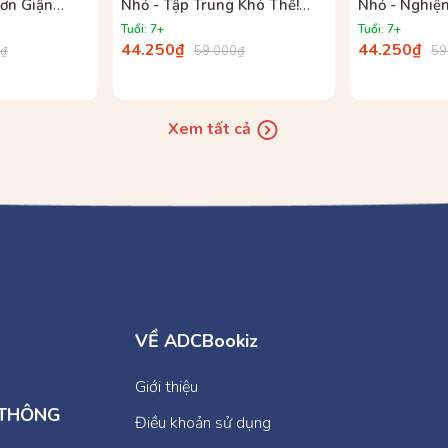
ơn Giận
Nhỏ - Tập Trung Khó Thế!
Nhỏ - Nghiện
iềm Chế
(Nhưng Tớ Đã Nỗ Lực Hết
Tử (Nhưng Tớ
Tuổi: 7+
Tuổi: 7+
?)
Sức, Cực Ngầu!)
Thành Công 
44.250₫
44.250₫
0₫
59.000₫
59
Xem tất cả
VỀ ADCBookiz
Giới thiệu
 THÔNG
Điều khoản sử dụng