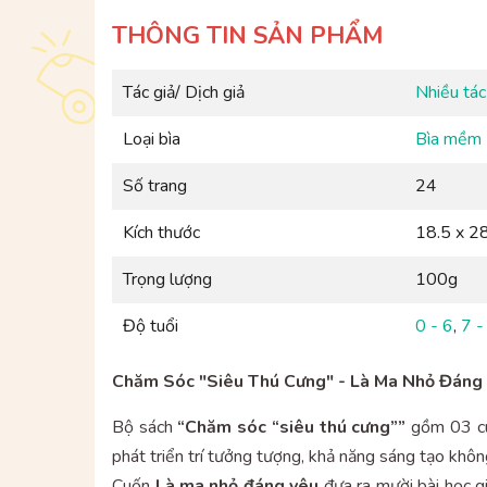
THÔNG TIN SẢN PHẨM
Tác giả/ Dịch giả
Nhiều tác
Loại bìa
Bìa mềm
Số trang
24
Kích thước
18.5 x 2
Trọng lượng
100g
Độ tuổi
0 - 6
,
7 -
Chăm Sóc "Siêu Thú Cưng" - Là Ma Nhỏ Đáng
Bộ sách
“Chăm sóc “siêu thú cưng””
gồm 03 cuố
phát triển trí tưởng tượng, khả năng sáng tạo khô
Cuốn
Là ma nhỏ đáng yêu
đưa ra mười bài học g