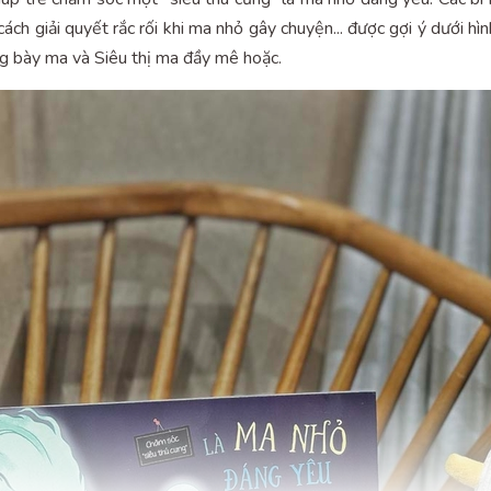
 cách giải quyết rắc rối khi ma nhỏ gây chuyện... được gợi ý dưới 
g bày ma và Siêu thị ma đầy mê hoặc.