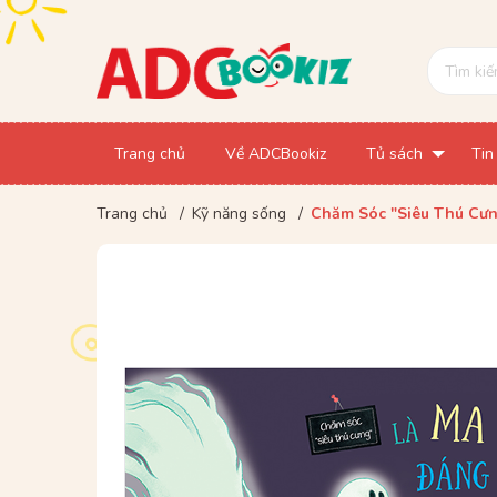
Trang chủ
Về ADCBookiz
Tủ sách
Tin
Trang chủ
/
Kỹ năng sống
/
Chăm Sóc "Siêu Thú Cưn