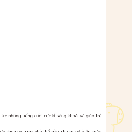
rẻ những tiếng cười cực kì sảng khoái và giúp trẻ
 kíp chọn mua ma nhỏ thế nào, cho ma nhỏ ăn, mặc,