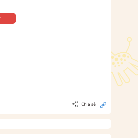
y
Chia sẻ: