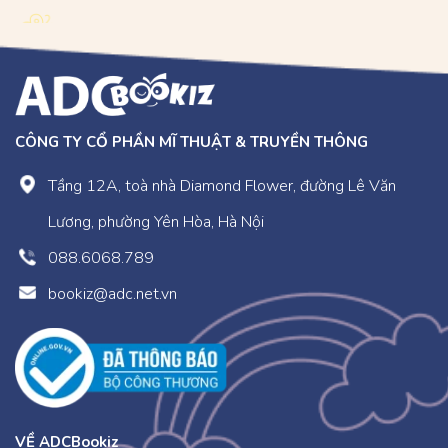
CÔNG TY CỔ PHẦN MĨ THUẬT & TRUYỀN THÔNG
Tầng 12A, toà nhà Diamond Flower, đường Lê Văn
Lương, phường Yên Hòa, Hà Nội
088.6068.789
bookiz@adc.net.vn
VỀ ADCBookiz