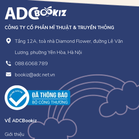
CÔNG TY CỔ PHẦN MĨ THUẬT & TRUYỀN THÔNG
Tầng 12A, toà nhà Diamond Flower, đường Lê Văn
Lương, phường Yên Hòa, Hà Nội
088.6068.789
bookiz@adc.net.vn
VỀ ADCBookiz
Giới thiệu