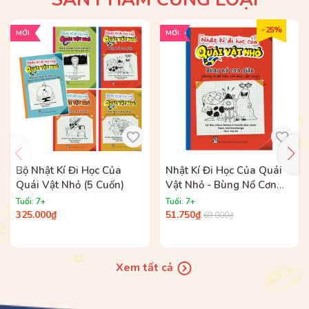
- 25%
MỚI
MỚI
Bộ Nhật Kí Đi Học Của
Nhật Kí Đi Học Của Quái
Quái Vật Nhỏ (5 Cuốn)
Vật Nhỏ - Bùng Nổ Cơn
Giận (Nhưng Tớ Đã Kiềm
Tuổi: 7+
Tuổi: 7+
Chế Được, Siêu Chưa?)
325.000₫
51.750₫
69.000₫
Xem tất cả