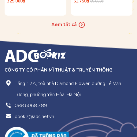
Chế Được, Siêu Chưa?)
325.000₫
51.750₫
69.000₫
Xem tất cả
CÔNG TY CỔ PHẦN MĨ THUẬT & TRUYỀN THÔNG
Tầng 12A, toà nhà Diamond Flower, đường Lê Văn
Lương, phường Yên Hòa, Hà Nội
088.6068.789
bookiz@adc.net.vn