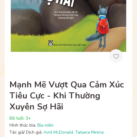
Mạnh Mẽ Vượt Qua Cảm Xúc
Tiêu Cực - Khi Thường
Xuyên Sợ Hãi
Độ tuổi: 3+
Hình thức bìa:
Bìa mềm
Tác giả/ Dịch giả:
Avril McDonald
,
Tatiana Minina