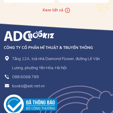
Xem tất cả
CÔNG TY CỔ PHẦN MĨ THUẬT & TRUYỀN THÔNG
Tầng 12A, toà nhà Diamond Flower, đường Lê Văn
Lương, phường Yên Hòa, Hà Nội
088.6068.789
bookiz@adc.net.vn