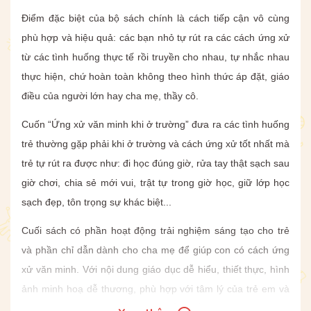
Điểm đặc biệt của bộ sách chính là cách tiếp cận vô cùng
phù hợp và hiệu quả: các bạn nhỏ tự rút ra các cách ứng xử
từ các tình huống thực tế rồi truyền cho nhau, tự nhắc nhau
thực hiện, chứ hoàn toàn không theo hình thức áp đặt, giáo
điều của người lớn hay cha mẹ, thầy cô.
Cuốn “Ứng xử văn minh khi ở trường” đưa ra các tình huống
trẻ thường gặp phải khi ở trường và cách ứng xử tốt nhất mà
trẻ tự rút ra được như: đi học đúng giờ, rửa tay thật sạch sau
giờ chơi, chia sẻ mới vui, trật tự trong giờ học, giữ lớp học
sạch đẹp, tôn trọng sự khác biệt...
Cuối sách có phần hoạt động trải nghiệm sáng tạo cho trẻ
và phần chỉ dẫn dành cho cha mẹ để giúp con có cách ứng
xử văn minh. Với nội dung giáo dục dễ hiểu, thiết thực, hình
ảnh minh hoạ dễ thương, phù hợp với tâm lý của trẻ em và
nguyện vọng của cha mẹ, đây chắc chắn là bộ sách cực kỳ