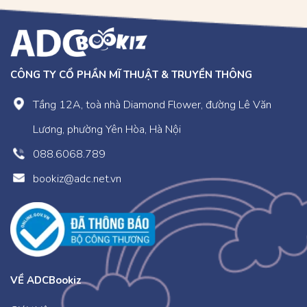
CÔNG TY CỔ PHẦN MĨ THUẬT & TRUYỀN THÔNG
Tầng 12A, toà nhà Diamond Flower, đường Lê Văn
Lương, phường Yên Hòa, Hà Nội
088.6068.789
bookiz@adc.net.vn
VỀ ADCBookiz