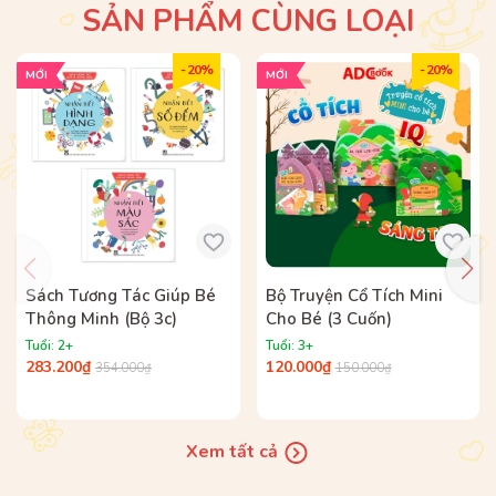
SẢN PHẨM CÙNG LOẠI
- 20%
- 20%
MỚI
MỚI
Sách Tương Tác Giúp Bé
Bộ Truyện Cổ Tích Mini
Thông Minh (Bộ 3c)
Cho Bé (3 Cuốn)
Tuổi: 2+
Tuổi: 3+
283.200₫
120.000₫
354.000₫
150.000₫
Xem tất cả