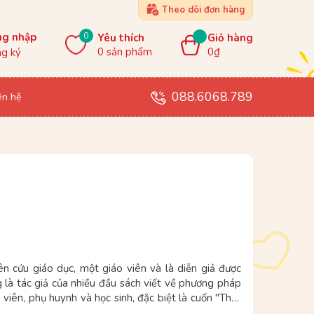
Theo dõi đơn hàng
0
ng nhập
Yêu thích
Giỏ hàng
0
sản phẩm
0₫
g ký
088.6068.789
ên hệ
n cứu giáo dục, một giáo viên và là diễn giả được
g là tác giả của nhiều đầu sách viết về phương pháp
viên, phụ huynh và học sinh, đặc biệt là cuốn "Thất
lập chương trình The Art of Learning được triển khai