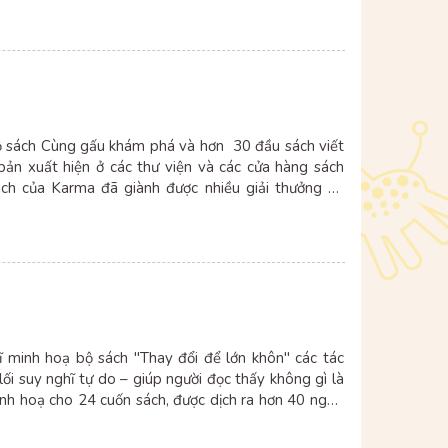
ộ sách Cùng gấu khám phá và hơn 30 đầu sách viết
n bản xuất hiện ở các thư viện và các cửa hàng sách
Sách của Karma đã giành được nhiều giải thưởng và
 sách bán chạy nhất New York Times.
sĩ minh hoạ bộ sách "Thay đổi để lớn khôn" các tác
ối suy nghĩ tự do – giúp người đọc thấy không gì là
inh hoạ cho 24 cuốn sách, được dịch ra hơn 40 ngôn
ệu bản. Rachel Bright đã đạt giải Oscar’s Book