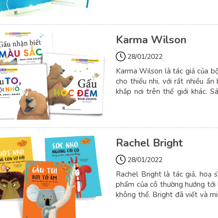
tại 33 quốc gia.
Karma Wilson
28/01/2022
Karma Wilson là tác giả của b
cho thiếu nhi, với rất nhiều ấ
khắp nơi trên thế giới khác. 
nhiều lần nằm trong danh sách
Rachel Bright
28/01/2022
Rachel Bright là tác giả, hoạ 
phẩm của cô thường hướng tới l
không thể. Bright đã viết và m
ngữ và đã bán được hơn 3 tri
Prize 2017.