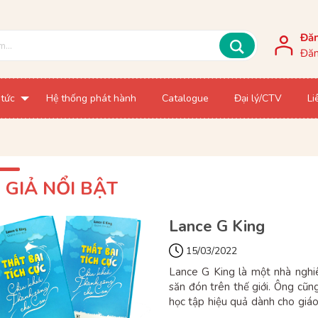
Đă
Đăn
 tức
Hệ thống phát hành
Catalogue
Đại lý/CTV
Li
 GIẢ NỔI BẬT
Lance G King
15/03/2022
Lance G King là một nhà nghiê
săn đón trên thế giới. Ông cũn
học tập hiệu quả dành cho giáo 
bại tích cực" và là người sáng 