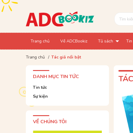
Trang chủ
Về ADCBookiz
Tủ sách
Tin
Trang chủ
/
Tác giả nổi bật
DANH MỤC TIN TỨC
TÁC
Tin tức
Sự kiện
VỀ CHÚNG TÔI