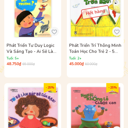
Hết hàng
Phát Triển Tư Duy Logic
Phát Triển Trí Thông Minh
Và Sáng Tạo - Ai Sẽ Làm
Toán Học Cho Trẻ 2 - 5
Đội Trưởng ?
Tuổi - Trốn Mau! Trốn
Tuổi: 5+
Tuổi: 2+
Mau!
48.750₫
45.000₫
65.000₫
60.000₫
- 25%
- 25%