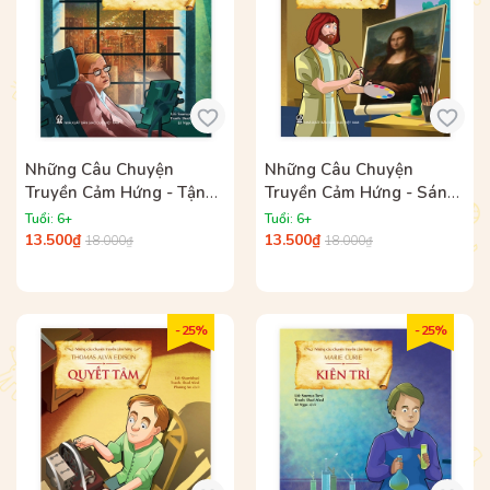
Những Câu Chuyện
Những Câu Chuyện
Truyền Cảm Hứng - Tận
Truyền Cảm Hứng - Sáng
Tâm
Tạo
Tuổi: 6+
Tuổi: 6+
13.500₫
13.500₫
18.000₫
18.000₫
- 25%
- 25%