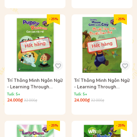
- 25%
- 25%
Hết hàng
Hết hàng
Trí Thông Minh Ngôn Ngữ
Trí Thông Minh Ngôn Ngữ
- Learning Through
- Learning Through
Reading - Cún Con Rắc
Reading - Chuột Nông
Tuổi: 5+
Tuổi: 5+
Rối (Song Ngữ)
Thôn, Chuột Thành Phố
24.000₫
24.000₫
32.000₫
32.000₫
(Song Ngữ)
- 25%
- 25%