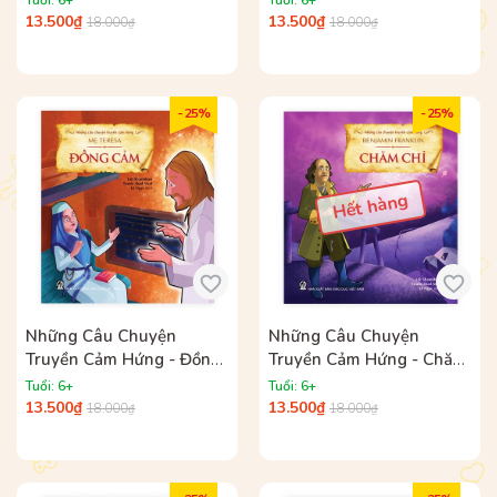
Tuổi: 6+
Tuổi: 6+
13.500₫
13.500₫
18.000₫
18.000₫
- 25%
- 25%
Hết hàng
Những Câu Chuyện
Những Câu Chuyện
Truyền Cảm Hứng - Đồng
Truyền Cảm Hứng - Chăm
Cảm
Chỉ
Tuổi: 6+
Tuổi: 6+
13.500₫
13.500₫
18.000₫
18.000₫