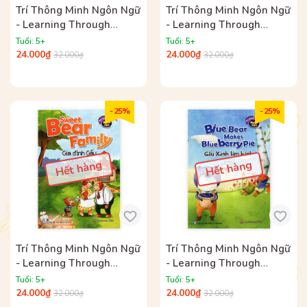
Trí Thông Minh Ngôn Ngữ
Trí Thông Minh Ngôn Ngữ
- Learning Through
- Learning Through
Reading - Pinocchio Học
Reading - Một Ngày Tàng
Tuổi: 5+
Tuổi: 5+
Cách Yêu Thương (Song
Hình Của David (Song
24.000₫
24.000₫
32.000₫
32.000₫
Ngữ)
Ngữ)
- 25%
- 25%
Hết hàng
Hết hàng
Trí Thông Minh Ngôn Ngữ
Trí Thông Minh Ngôn Ngữ
- Learning Through
- Learning Through
Reading - Gia Đình Gấu
Reading - Gấu Xanh Làm
Tuổi: 5+
Tuổi: 5+
Ngọt Ngào (Song Ngữ)
Bánh (Song Ngữ)
24.000₫
24.000₫
32.000₫
32.000₫