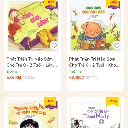
- 10%
- 10%
Phát Triển Trí Não Sớm
Phát Triển Trí Não Sớm
Cho Trẻ 0 - 2 Tuổi - Lăn,
Cho Trẻ 0 - 2 Tuổi - Kho
Lăn, Lăn
Báu Của Bác Lợn
Tuổi: 0+
Tuổi: 0+
57.600₫
68.400₫
64.000₫
76.000₫
- 10%
- 25%