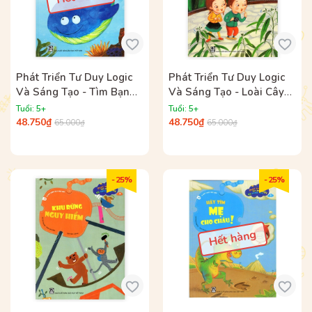
Phát Triển Tư Duy Logic
Phát Triển Tư Duy Logic
Và Sáng Tạo - Tìm Bạn
Và Sáng Tạo - Loài Cây
Cho Cá Voi
Biết Nhảy Múa
Tuổi: 5+
Tuổi: 5+
48.750₫
48.750₫
65.000₫
65.000₫
- 25%
- 25%
Hết hàng