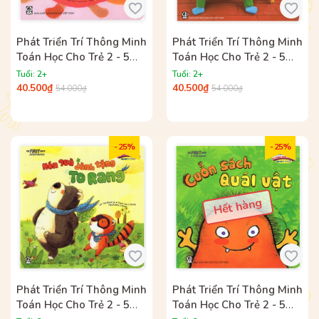
Phát Triển Trí Thông Minh
Phát Triển Trí Thông Minh
Toán Học Cho Trẻ 2 - 5
Toán Học Cho Trẻ 2 - 5
Tuổi - Tớ Sẽ Làm Búp Bê
Tuổi - Người Khổng Lồ Và
Tuổi: 2+
Tuổi: 2+
Của Bạn
Chuột Con
40.500₫
40.500₫
54.000₫
54.000₫
- 25%
- 25%
Hết hàng
Phát Triển Trí Thông Minh
Phát Triển Trí Thông Minh
Toán Học Cho Trẻ 2 - 5
Toán Học Cho Trẻ 2 - 5