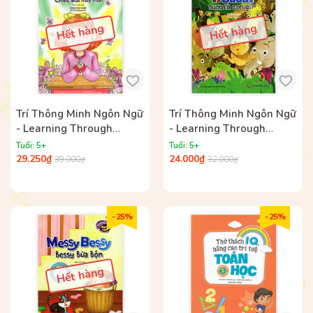
Hết hàng
Hết hàng
Trí Thông Minh Ngôn Ngữ
Trí Thông Minh Ngôn Ngữ
- Learning Through
- Learning Through
Reading - Chiếc Bùa May
Reading - Budu Là Con
Tuổi: 5+
Tuổi: 5+
Mắn (Song Ngữ)
Gì?
29.250₫
24.000₫
39.000₫
32.000₫
- 25%
- 25%
Hết hàng