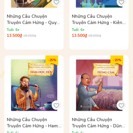
Những Câu Chuyện
Những Câu Chuyện
Truyền Cảm Hứng - Quyết
Truyền Cảm Hứng - Kiên
Tâm
Trì
Tuổi: 6+
Tuổi: 6+
13.500₫
13.500₫
18.000₫
18.000₫
- 25%
- 25%
Những Câu Chuyện
Những Câu Chuyện
Truyền Cảm Hứng - Ham
Truyền Cảm Hứng - Dũng
Học Hỏi
Cảm