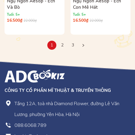
Ngụ Ngôn Aesop - Ếch
Ngụ Ngôn Aesop - Ếch
Và Bò
Con Mê Hát
Tuổi: 5+
Tuổi: 5+
16.500₫
16.500₫
22.000₫
22.000₫
1
2
3
CÔNG TY CỔ PHẦN MĨ THUẬT & TRUYỀN THÔNG
Tầng 12A, toà nhà Diamond Flower, đường Lê Văn
Lương, phường Yên Hòa, Hà Nội
088.6068.789