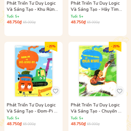
Phát Triển Tư Duy Logic
Phát Triển Tư Duy Logic
Và Sáng Tạo - Khu Rừng
Và Sáng Tạo - Hãy Tìm
Nguy Hiểm
Mẹ Cho Cháu
Tuổi: 5+
Tuổi: 5+
48.750₫
48.750₫
65.000₫
65.000₫
- 25%
- 25%
Phát Triển Tư Duy Logic
Phát Triển Tư Duy Logic
Và Sáng Tạo - Đom-Pi Và
Và Sáng Tạo - Chuyến Du
Pô-Khư-Ri
Hành Về Quá Khứ
Tuổi: 5+
Tuổi: 5+
48.750₫
48.750₫
65.000₫
65.000₫