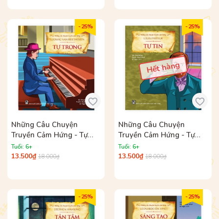
- 25%
- 25%
Hết hàng
Những Câu Chuyện
Những Câu Chuyện
Truyền Cảm Hứng - Tự
Truyền Cảm Hứng - Tự
Trọng
Tin
Tuổi: 6+
Tuổi: 6+
13.500₫
13.500₫
18.000₫
18.000₫
- 25%
- 25%