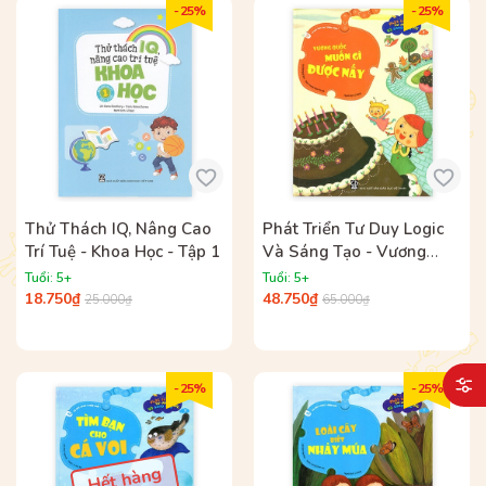
- 25%
- 25%
Thử Thách IQ, Nâng Cao
Phát Triển Tư Duy Logic
Trí Tuệ - Khoa Học - Tập 1
Và Sáng Tạo - Vương
Quốc Muốn Gì Được Nấy
Tuổi: 5+
Tuổi: 5+
18.750₫
48.750₫
25.000₫
65.000₫
- 25%
- 25%
Hết hàng