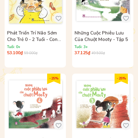
Phát Triển Trí Não Sớm
Những Cuộc Phiêu Lưu
Cho Trẻ 0 - 2 Tuổi - Con
Của Chuột Mooty - Tập 5
Muốn Đi Giày Của Mẹ
Tuổi: 0+
Tuổi: 3+
53.100₫
37.125₫
59.000₫
49.500₫
- 25%
- 25%