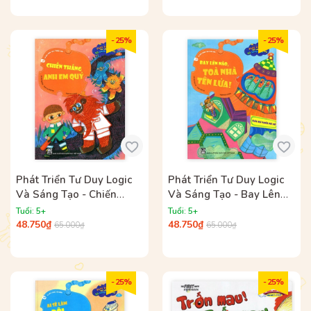
- 25%
- 25%
Phát Triển Tư Duy Logic
Phát Triển Tư Duy Logic
Và Sáng Tạo - Chiến
Và Sáng Tạo - Bay Lên
Thắng Anh Em Quỷ
Nào, Tòa Nhà Tên Lửa
Tuổi: 5+
Tuổi: 5+
48.750₫
48.750₫
65.000₫
65.000₫
- 25%
- 25%