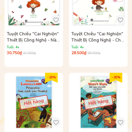
Tuyệt Chiêu "Cai Nghiện"
Tuyệt Chiêu "Cai Nghiện"
Thiết Bị Công Nghệ - Nào
Thiết Bị Công Nghệ - Chơi
Bạn Ơi, Ra Ngoài Chơi!
Cùng Lettie, Vui Mê Li
Tuổi: 4+
Tuổi: 4+
30.750₫
28.500₫
41.000₫
38.000₫
- 25%
- 25%
Hết hàng
Hết hàng