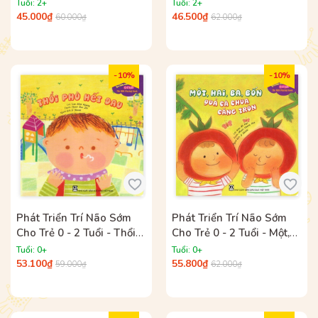
Tuổi - Món Quà Dành
Tuổi - Cuốn Sách Quái
Tuổi: 2+
Tuổi: 2+
Tặng To Rang
Vật
45.000₫
46.500₫
60.000₫
62.000₫
- 10%
- 10%
Phát Triển Trí Não Sớm
Phát Triển Trí Não Sớm
Cho Trẻ 0 - 2 Tuổi - Thổi
Cho Trẻ 0 - 2 Tuổi - Một,
Phù Hết Đau
Hai, Ba, Bốn Quả Cà Chua
Tuổi: 0+
Tuổi: 0+
Căng Tròn
53.100₫
55.800₫
59.000₫
62.000₫